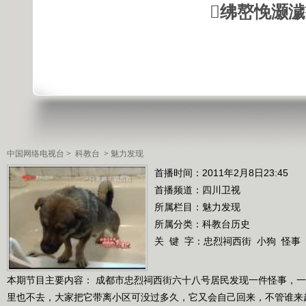
绋嶅悗灏
中国网络电视台
>
科教台
>
魅力发现
首播时间：2011年2月8日23:45
首播频道：
四川卫视
所属栏目：
魅力发现
所属分类：科教台历史
关 键 字：
忠烈祠西街
小狗
怪事
本期节目主要内容： 成都市忠烈祠西街六十八号居民发现一件怪事，
里也不去，大家把它带离小区可没过多久，它又会自己回来，不管谁来