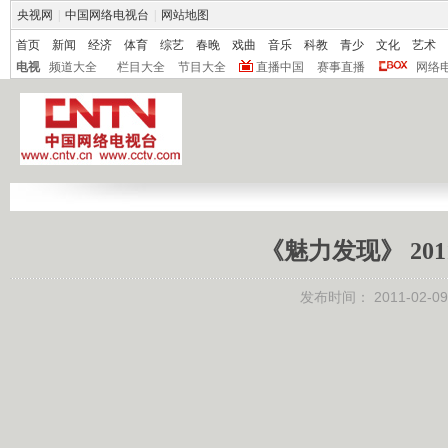
央视网
|
中国网络电视台
|
网站地图
首页
新闻
经济
体育
综艺
春晚
戏曲
音乐
科教
青少
文化
艺术
电视
频道大全
栏目大全
节目大全
直播中国
赛事直播
网络
《魅力发现》 201
发布时间：
2011-02-09