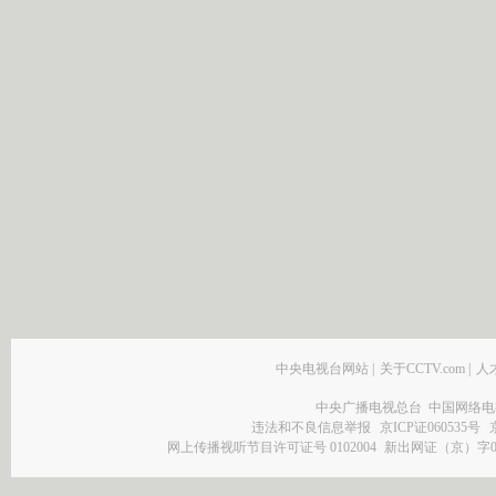
中央电视台网站
|
关于CCTV.com
|
人
中央广播电视总台 中国网络电
违法和不良信息举报
京ICP证060535号
网上传播视听节目许可证号 0102004
新出网证（京）字0