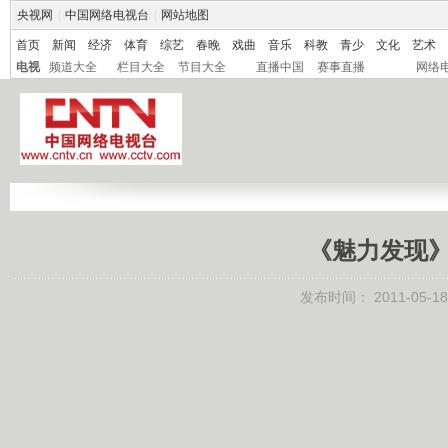
央视网
|
中国网络电视台
|
网站地图
首页
新闻
经济
体育
综艺
春晚
戏曲
音乐
科教
青少
文化
艺术
电视
频道大全
栏目大全
节目大全
直播中国
赛事直播
网络
《魅力发现》 2
发布时间：
2011-05-18