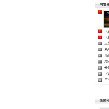
网友
1
《百
2
《探
3
王
4
易
5
动
6
穆
7
长
8
《读
9
王
10
微博