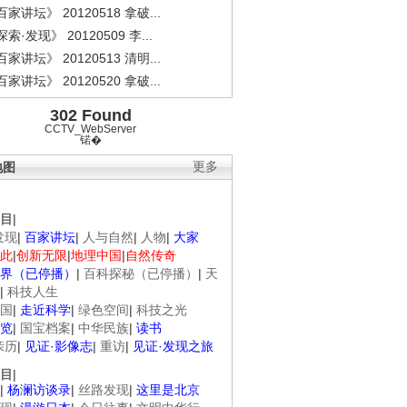
家讲坛》 20120518 拿破...
索·发现》 20120509 李...
家讲坛》 20120513 清明...
家讲坛》 20120520 拿破...
302 Found
CCTV_WebServer
锘�
地图
更多
目
|
发现
|
百家讲坛
|
人与自然
|
人物
|
大家
此
|
创新无限
|
地理中国
|
自然传奇
界（已停播）
|
百科探秘（已停播）
|
天
|
科技人生
国
|
走近科学
|
绿色空间
|
科技之光
览
|
国宝档案
|
中华民族
|
读书
亲历
|
见证·影像志
|
重访
|
见证·发现之旅
目
|
|
杨澜访谈录
|
丝路发现
|
这里是北京