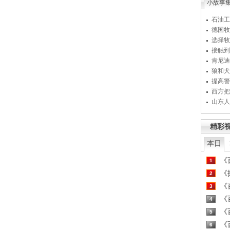
小故事
石油工
德国牧
选择牧
接触到
肯尼迪
狼和犬
提高警
西方把
山东人
精彩
本日
《百
1
《探
2
《百
3
《百
4
《百
5
《百
6