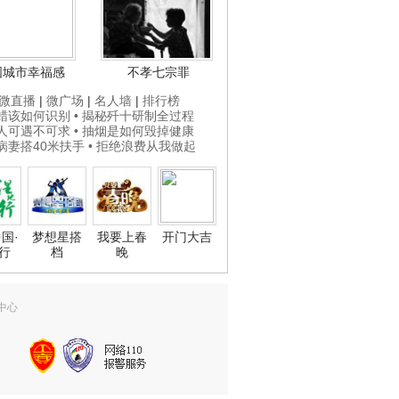
国城市幸福感
不孝七宗罪
微直播
|
微广场
|
名人墙
|
排行榜
打蜡该如何识别
• 揭秘歼十研制全过程
贵人可遇不可求
• 抽烟是如何毁掉健康
为病妻搭40米扶手
• 拒绝浪费从我做起
国·
梦想星搭
我要上春
开门大吉
行
档
晚
中心