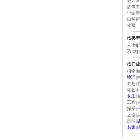
魅力发
故事中
中国游
自然密
收藏
按类型
人 物
|
恐 龙
|
按开放
植物
|
地理
|
奇趣
|
化艺术
女王
|
工程
|
探案
|
之谜
|
星球
|
名家
|