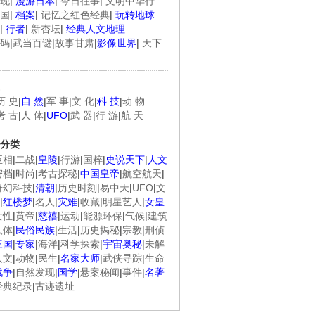
现
|
漫游日本
|
今日往事
|
文明中华行
国
|
档案
|
记忆之红色经典
|
玩转地球
|
行者
|
新杏坛
|
经典人文地理
码
|
武当百谜
|
故事甘肃
|
影像世界
|
天下
历 史
|
自 然
|
军 事
|
文 化
|
科 技
|
动 物
考 古
|
人 体
|
UFO
|
武 器
|
行 游
|
航 天
分类
臣相
|
二战
|
皇陵
|
行游
|
国粹
|
史说天下
|
人文
密档
|
时尚
|
考古探秘
|
中国皇帝
|
航空航天
|
奇幻科技
|
清朝
|
历史时刻
|
易中天
|
UFO
|
文
|
红楼梦
|
名人
|
灾难
|
收藏
|
明星艺人
|
女皇
女性
|
黄帝
|
慈禧
|
运动
|
能源环保
|
气候
|
建筑
人体
|
民俗民族
|
生活
|
历史揭秘
|
宗教
|
刑侦
三国
|
专家
|
海洋
|
科学探索
|
宇宙奥秘
|
未解
人文
|
动物
|
民生
|
名家大师
|
武侠寻踪
|
生命
战争
|
自然发现
|
国学
|
悬案秘闻
|
事件
|
名著
经典纪录
|
古迹遗址