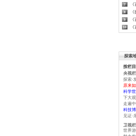
《百
7
《探
8
《百
9
《百
10
探索
按栏目
央视栏
探索·
原来如
科学世
下大观
走遍中
科技博
见证·
卫视栏
世界游