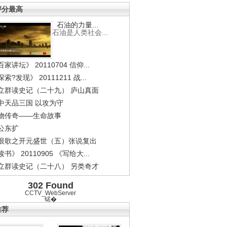
评分最高
石油的力量...
石油是人类社会...
家讲坛》 20110704 信仰...
索?发现》 20111211 战...
立群读史记（二十九） 庐山真面
中天品三国 以攻为守
物传奇——生命故事
公东扩
恨歌之开元盛世（五）张说复出
书》 20110905 《写给大...
立群读史记（二十八） 另类奇才
302 Found
CCTV_WebServer
锘�
推荐