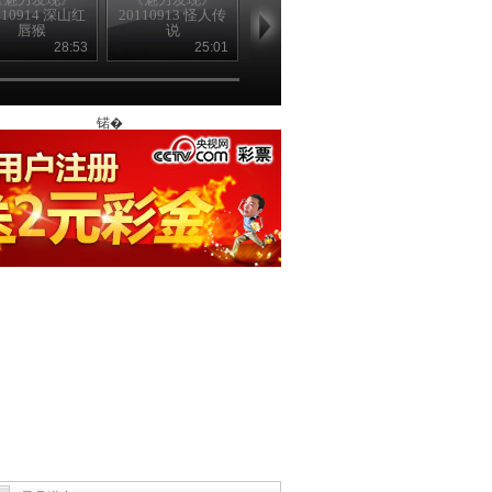
110914 深山红
20110913 怪人传
20110912 最爱泡
20110908 云
唇猴
说
菜
28:53
25:01
20:30
21
锘�