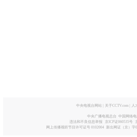
中央电视台网站
|
关于CCTV.com
|
人
中央广播电视总台 中国网络电
违法和不良信息举报
京ICP证060535号
网上传播视听节目许可证号 0102004
新出网证（京）字0