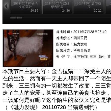
20111204 神秘消
20111202 辛巴好
20111201 唐僧遗
失的落叶
想当明星
宝
26:15
24:46
29:22
首播时间：2011年7月28日23:40
首播频道：
四川卫视
所属栏目：
魅力发现
所属分类：科教台历史
关 键 字：
金吉拉猫
三三
陌生
改
本期节目主要内容：金吉拉猫三三深受主人
在的生活，然而有一天主人却带回了一个陌
到来，三三拥有的一切都发生了改变，三三
走了主人的宠爱，甚至连自己的美食也抢走
三该如何是好呢？这个陌生的家伙又究竟是
（《魅力发现》 20110728 当猫遇到狗）