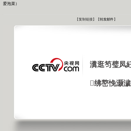
爱泡菜）
【
复制链接
】【
转发邮件
】
瀵逛笉璧凤
绋嶅悗灏