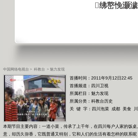
绋嶅悗灏
中国网络电视台
>
科教台
>
魅力发现
首播时间：2011年9月12日22:45
首播频道：
四川卫视
所属栏目：
魅力发现
所属分类：科教台历史
关 键 字：
四川泡菜
成都
美食
川
本期节目主要内容：一道小菜，传承了上千年，在四川每户人家的饭桌
意，却历久弥香，它既普通又特别，它和人们的生活有着怎样的联系呢？（《