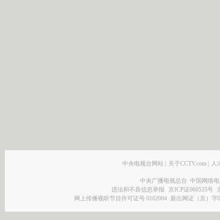
中央电视台网站
|
关于CCTV.com
|
人
中央广播电视总台 中国网络电
违法和不良信息举报
京ICP证060535号
网上传播视听节目许可证号 0102004
新出网证（京）字0