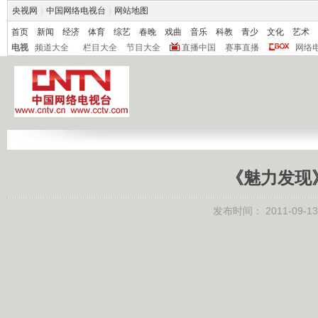
央视网
|
中国网络电视台
|
网站地图
首页
新闻
经济
体育
综艺
春晚
戏曲
音乐
科教
青少
文化
艺术
电视
频道大全
栏目大全
节目大全
直播中国
赛事直播
网络
《魅力发现》2
发布时间：
2011-09-13