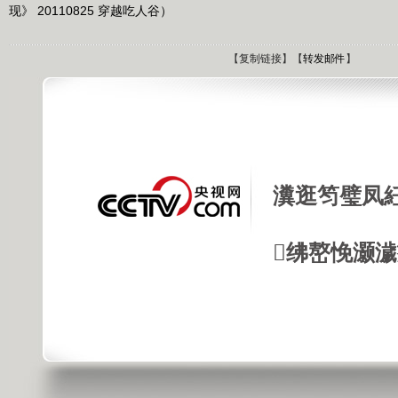
现》 20110825 穿越吃人谷）
【
复制链接
】【
转发邮件
】
瀵逛笉璧凤
绋嶅悗灏