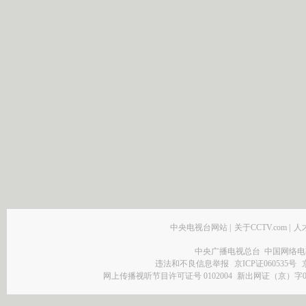
中央电视台网站
|
关于CCTV.com
|
人
中央广播电视总台 中国网络电
违法和不良信息举报
京ICP证060535号
网上传播视听节目许可证号 0102004
新出网证（京）字0