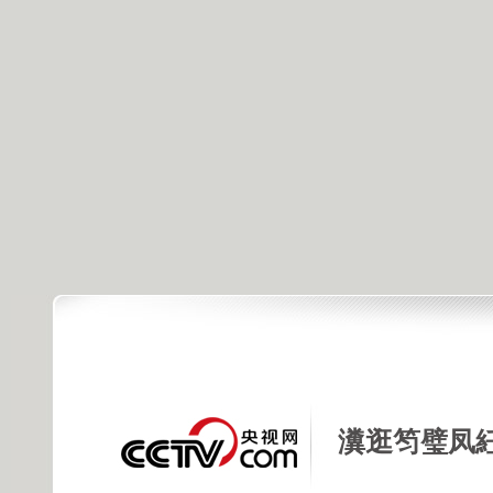
瀵逛笉璧凤