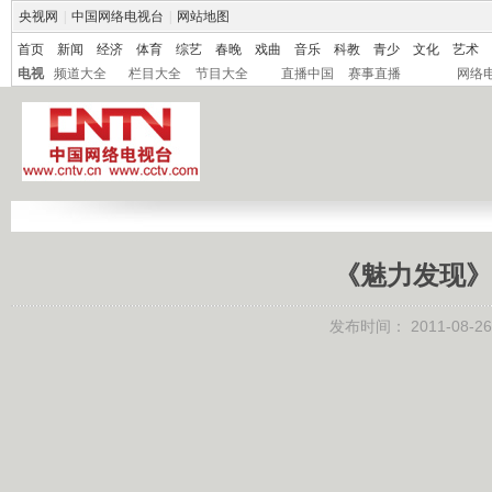
央视网
|
中国网络电视台
|
网站地图
首页
新闻
经济
体育
综艺
春晚
戏曲
音乐
科教
青少
文化
艺术
电视
频道大全
栏目大全
节目大全
直播中国
赛事直播
网络
《魅力发现》 2
发布时间：
2011-08-26