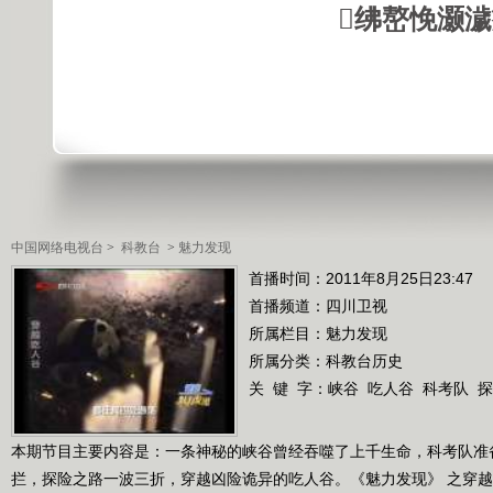
绋嶅悗灏
中国网络电视台
>
科教台
>
魅力发现
首播时间：2011年8月25日23:47
首播频道：
四川卫视
所属栏目：
魅力发现
所属分类：科教台历史
关 键 字：
峡谷
吃人谷
科考队
探
本期节目主要内容是：一条神秘的峡谷曾经吞噬了上千生命，科考队准
拦，探险之路一波三折，穿越凶险诡异的吃人谷。《魅力发现》 之穿