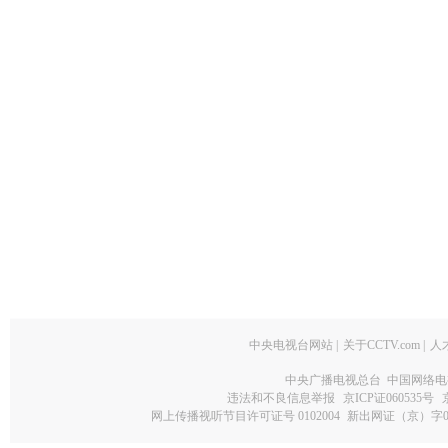
中央电视台网站
|
关于CCTV.com
|
人
中央广播电视总台 中国网络电
违法和不良信息举报
京ICP证060535号
网上传播视听节目许可证号 0102004
新出网证（京）字0