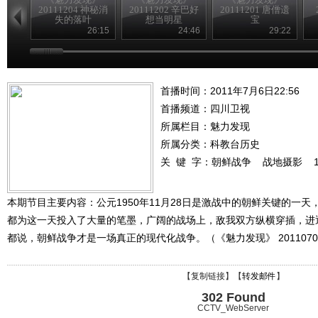
20111204 神秘消
20111202 辛巴好
20111201 唐僧遗
失的落叶
想当明星
宝
26:15
24:46
29:22
首播时间：2011年7月6日22:56
首播频道：
四川卫视
所属栏目：
魅力发现
所属分类：科教台历史
关 键 字：
朝鲜战争
战地摄影
本期节目主要内容：公元1950年11月28日是激战中的朝鲜关键的一天
都为这一天投入了大量的笔墨，广阔的战场上，敌我双方纵横穿插，进
都说，朝鲜战争才是一场真正的现代化战争。（《魅力发现》 20110706
【
复制链接
】【
转发邮件
】
302 Found
CCTV_WebServer