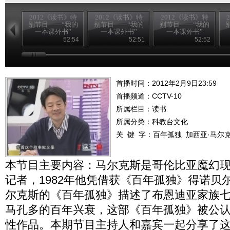
2012《读书》特
2012《读书》特
2012《读书》特
别节目——“我的
别节目——“我的
别节目——“我的
一本课外书”
一本课外书”
一本课外书”
20120826
20120825
20120824
52:54
52:51
52:52
首播时间：2012年2月9日23:59
首播频道：
CCTV-10
所属栏目：
读书
所属分类：科教台文化
关 键 字：
百年孤独
加西亚·马尔
本节目主要内容：马尔克斯是哥伦比亚魔幻
记者，1982年他凭借获《百年孤独》得诺贝
尔克斯的《百年孤独》描述了布恩迪亚家族
马孔多的百年兴衰，这部《百年孤独》被公认
性作品。本期节目主持人和嘉宾一起分享了这本