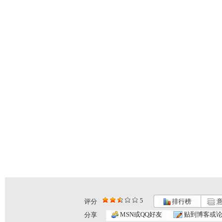
5
评分
排行榜
意
MSN或QQ好友
贴到博客或
分享