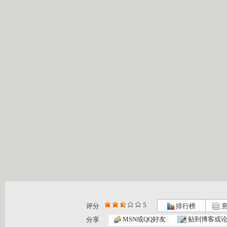
5
评分
排行榜
意
MSN或QQ好友
贴到博客或
分享