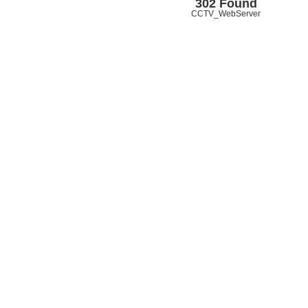
302 Found
CCTV_WebServer