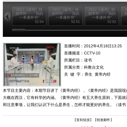
2012《读书》特
2012《读书》特
2012《读书》特
别节目——“我的
别节目——“我的
别节目——“我的
一本课外书”
一本课外书”
一本课外书”
20120826
20120825
20120824
52:54
52:51
52:52
首播时间：2012年4月18日13:25
首播频道：
CCTV-10
所属栏目：
读书
所属分类：科教台文化
关 键 字：
养生
黄帝内经
本节目主要内容：本期节目讲了《黄帝内经》，《黄帝内经》是我国现
大概在西汉，它有科学的内涵。《黄帝内经》有五大养生原则，下面就
和注意事项，让我们认识下什么是养生，怎样才能更好的养生。（读书 20
【
复制链接
】【
转发邮件
】