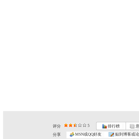
5
评分
排行榜
意
MSN或QQ好友
贴到博客或
分享