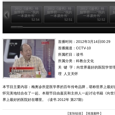
2012《读书》特
2012《读书》特
2012《读书》特
别节目——“我的
别节目——“我的
别节目——“我的
一本课外书”
一本课外书”
一本课外书”
20120826
20120825
20120824
52:54
52:51
52:52
首播时间：2012年3月14日00:29
首播频道：
CCTV-10
所属栏目：
读书
所属分类：科教台文化
关 键 字：
向世界最好的医院学管
理
人文关怀
本节目主要内容：梅奥诊所是医学界的百年传奇品牌，堪称世界上最好
怀完美地结合在了一起。本期节目由嘉宾和主持人一起讨论书籍《向世
界上最好的医院好在哪里。（读书 2012年 第27期）
【
复制链接
】【
转发邮件
】