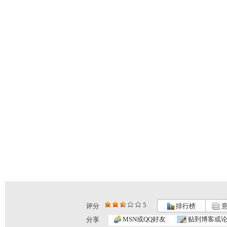
5
评分
排行榜
意
MSN或QQ好友
贴到博客或
分享