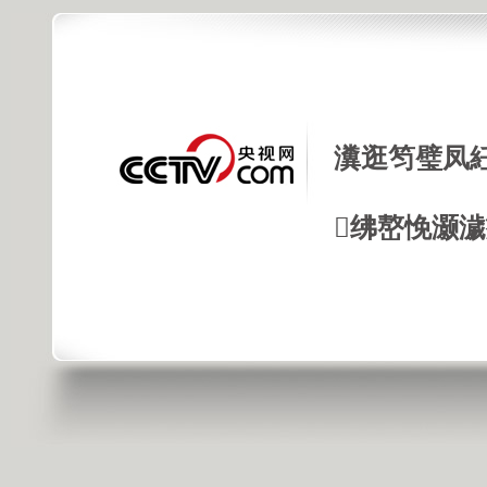
瀵逛笉璧凤
绋嶅悗灏