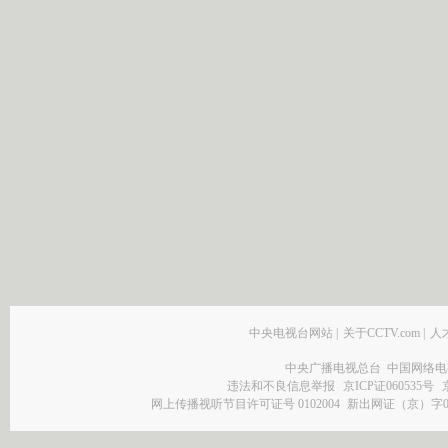
中央电视台网站
|
关于CCTV.com
|
人
中央广播电视总台 中国网络电
违法和不良信息举报
京ICP证060535号
网上传播视听节目许可证号 0102004
新出网证（京）字0