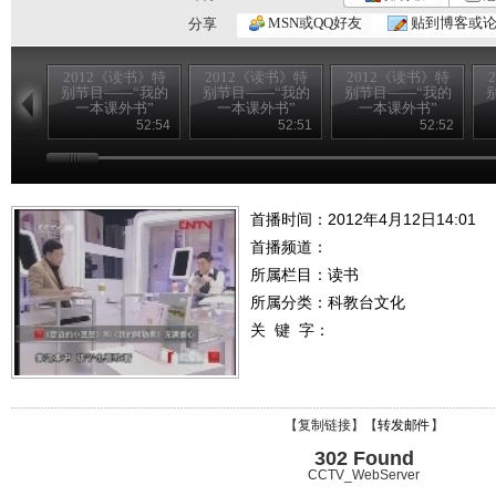
MSN或QQ好友
贴到博客或
分享
2012《读书》特
2012《读书》特
2012《读书》特
别节目——“我的
别节目——“我的
别节目——“我的
一本课外书”
一本课外书”
一本课外书”
20120826
20120825
20120824
52:54
52:51
52:52
首播时间：2012年4月12日14:01
首播频道：
所属栏目：
读书
所属分类：科教台文化
关 键 字：
【
复制链接
】【
转发邮件
】
302 Found
CCTV_WebServer