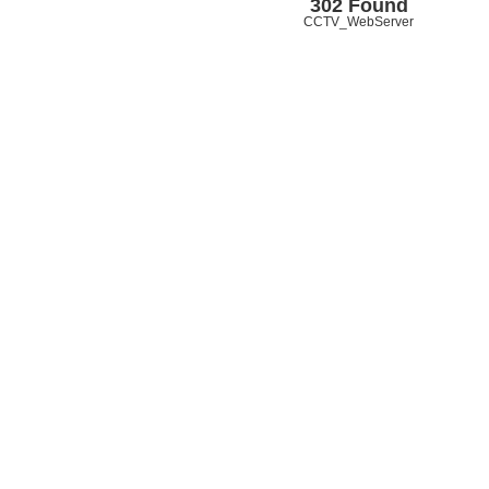
302 Found
CCTV_WebServer