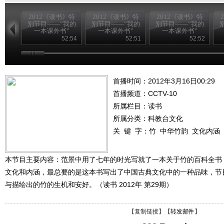
2012《读书》特
2012《读书》特
2012《读书》特
别节目——“我的
别节目——“我的
别节目——“我的
一本课外书”
一本课外书”
一本课外书”
20120826
20120825
20120824
52:54
52:51
52:52
首播时间：2012年3月16日00:29
首播频道：
CCTV-10
所属栏目：
读书
所属分类：科教台文化
关 键 字：
竹
中华竹韵
文化内涵
本节目主要内容：范景中用了七年的时光写就了一本关于竹的百科全书
文化和内涵，最总要的是这本书写出了中国古典文化中的一种品味，节
与描绘出的竹的生机和安好。（读书 2012年 第29期）
【
复制链接
】【
转发邮件
】