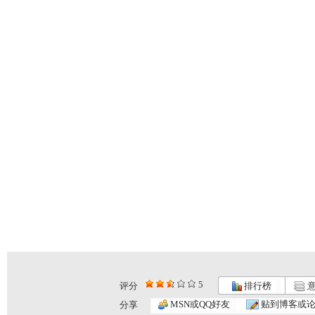
5
评分
排行榜
意
MSN或QQ好友
贴到博客或
分享