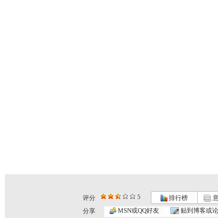
5
评分
排行榜
意
MSN或QQ好友
贴到博客或
分享