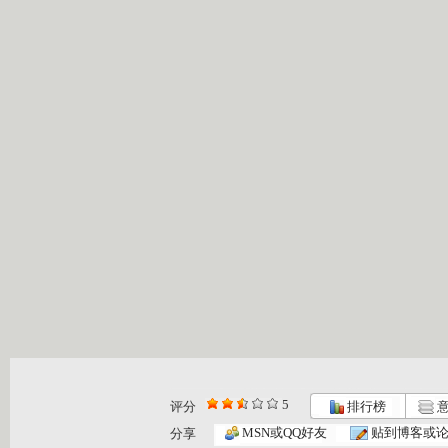
5
评分
排行榜
意
MSN或QQ好友
贴到博客或
分享