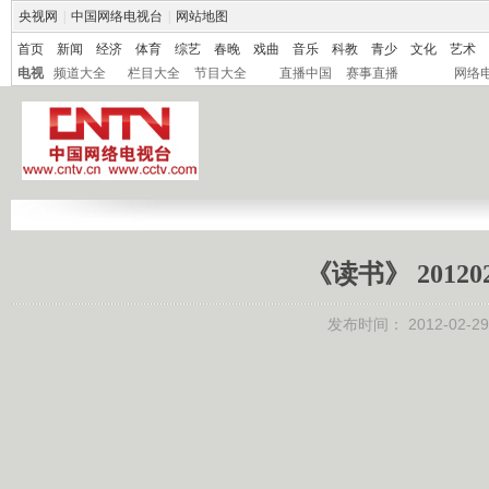
央视网
|
中国网络电视台
|
网站地图
首页
新闻
经济
体育
综艺
春晚
戏曲
音乐
科教
青少
文化
艺术
电视
频道大全
栏目大全
节目大全
直播中国
赛事直播
网络
《读书》 2012
发布时间：
2012-02-29