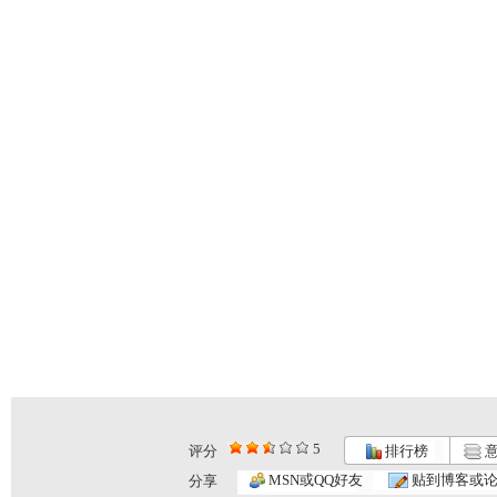
5
评分
排行榜
意
MSN或QQ好友
贴到博客或
分享