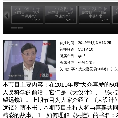
2012《读书》特
2012《读书》特
2012《读书》特
别节目——“我的
别节目——“我的
别节目——“我的
一本课外书”
一本课外书”
一本课外书”
20120826
20120825
20120824
52:54
52:51
52:52
首播时间：2012年4月3日13:25
首播频道：
CCTV-10
所属栏目：
读书
所属分类：科教台文化
关 键 字：
大众喜爱的50种好书
失
本节目主要内容：在2011年度“大众喜爱的5
人类科学的前沿，它们是《大设计》、《失
望远镜》。上期节目为大家介绍了 《大设计
远镜》两本书，本期节目主持人将与嘉宾共
精彩的故事。1、如何理解《失控》的书名；