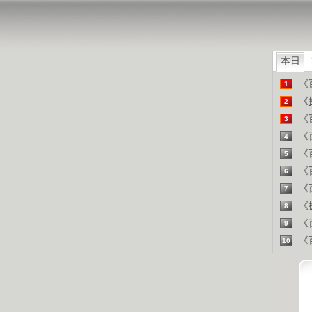
山东人
精彩
本日
《百
1
《探
2
《百
3
《百
4
《百
5
《百
6
《百
7
《探
8
《百
9
《百
10