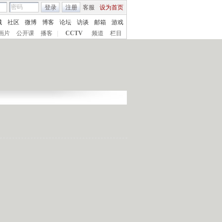
登录
注册
客服
设为首页
城
社区
微博
博客
论坛
访谈
邮箱
游戏
画片
公开课
播客
|
CCTV
频道
栏目