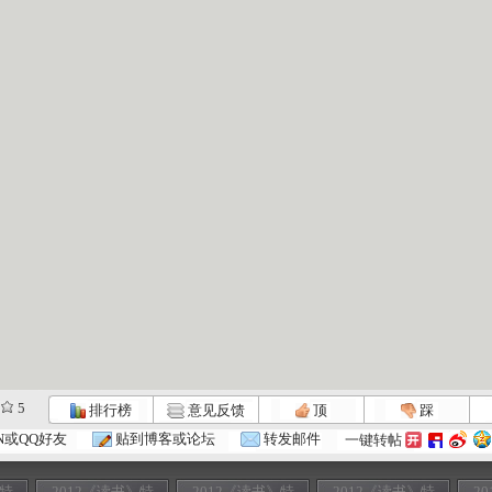
5
排行榜
意见反馈
顶
踩
N或QQ好友
贴到博客或论坛
转发邮件
一键转帖
》特
2012《读书》特
2012《读书》特
2012《读书》特
2