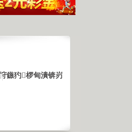
垨鏃犳椤甸潰锛岃
集
最具潜力
人发现的完整无损的不明飞行物
羊犬和草原狼的新结合
羊犬和狼交配的原因
18号机库最高机密的打字员
是第一个不了解UFO真相的总统
的交配是非常困难的事情
惕 海啸袭来 海底地震的威力
宇宙交给科学 那么我们呢？