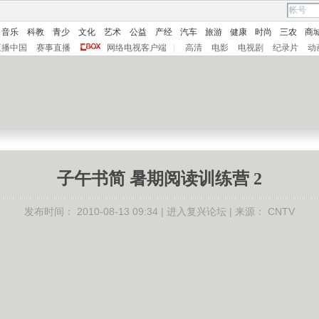
音乐
科教
青少
文化
艺术
公益
产经
汽车
旅游
健康
时尚
三农
商
直播中国
赛事直播
网络电视客户端
|
高清
电影
电视剧
纪录片
动
子午书简 暑期阅读训练营 2
发布时间：
2010-08-13 09:34 |
进入复兴论坛
| 来源：
CNTV