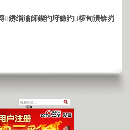
鏄綉缁滃師鍥犳垨鏃犳椤甸潰锛岃
锘�