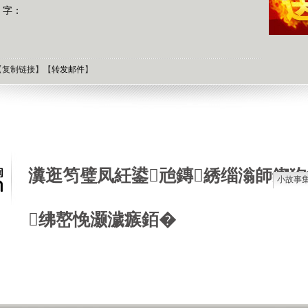
 字：
【
复制链接
】【
转发邮件
】
瀵逛笉璧凤紝鍙兘鏄綉缁滃師鍥犳
小故事
石油工
绋嶅悗灏濊瘯銆�
德国牧
选择牧
接触到
肯尼迪
狼和犬
提高警
西方把