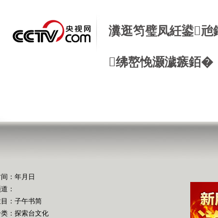
瀵逛笉璧凤紝鍙兘
绋嶅悗灏濊瘯銆�
时间：年月日
频道：
栏目：
子午书简
分类：探索台文化