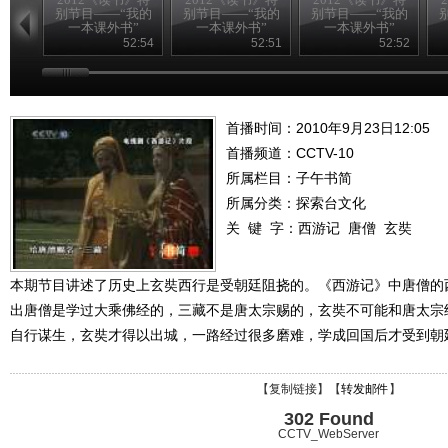
别节目——“我的
别节目——“我的
别节目——“我的
一本课外书”
一本课外书”
一本课外书”
20120826
20120825
20120824
52:54
52:51
52:52
首播时间：2010年9月23日12:05
首播频道：
CCTV-10
所属栏目：
子午书简
所属分类：探索台文化
关 键 字：
西游记
唐僧
玄奘
本期节目讲述了历史上玄奘西行是受朝廷阻挠的。《西游记》中唐僧的
出唐僧是学过大乘佛经的，三藏不是唐太宗赐的，玄奘不可能和唐太宗
自行谋生，玄奘才得以出城，一路经过很多磨难，学成回国后才受到朝
【
复制链接
】【
转发邮件
】
302 Found
CCTV_WebServer