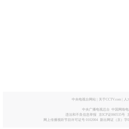
中央电视台网站
|
关于CCTV.com
|
人
中央广播电视总台 中国网络电
违法和不良信息举报
京ICP证060535号
网上传播视听节目许可证号 0102004
新出网证（京）字0