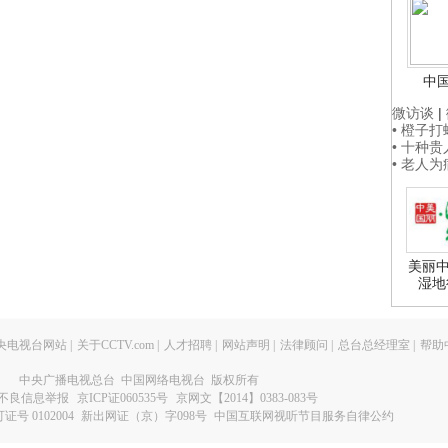
中
微访谈
|
• 橙子
• 十种
• 老人
美丽中
湿地
央电视台网站
|
关于CCTV.com
|
人才招聘
|
网站声明
|
法律顾问
|
总台总经理室
|
帮助
中央广播电视总台 中国网络电视台 版权所有
不良信息举报
京ICP证060535号
京网文【2014】0383-083号
 0102004
新出网证（京）字098号
中国互联网视听节目服务自律公约