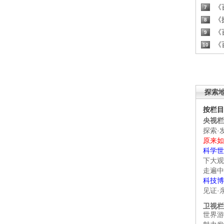
《百
7
《探
8
《百
9
《百
10
探索
按栏目
央视栏
探索·
原来如
科学世
下大观
走遍中
科技博
见证·
卫视栏
世界游