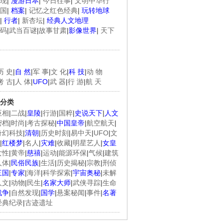
现
|
漫游日本
|
今日往事
|
文明中华行
国
|
档案
|
记忆之红色经典
|
玩转地球
|
行者
|
新杏坛
|
经典人文地理
码
|
武当百谜
|
故事甘肃
|
影像世界
|
天下
历 史
|
自 然
|
军 事
|
文 化
|
科 技
|
动 物
考 古
|
人 体
|
UFO
|
武 器
|
行 游
|
航 天
分类
臣相
|
二战
|
皇陵
|
行游
|
国粹
|
史说天下
|
人文
密档
|
时尚
|
考古探秘
|
中国皇帝
|
航空航天
|
奇幻科技
|
清朝
|
历史时刻
|
易中天
|
UFO
|
文
|
红楼梦
|
名人
|
灾难
|
收藏
|
明星艺人
|
女皇
女性
|
黄帝
|
慈禧
|
运动
|
能源环保
|
气候
|
建筑
人体
|
民俗民族
|
生活
|
历史揭秘
|
宗教
|
刑侦
三国
|
专家
|
海洋
|
科学探索
|
宇宙奥秘
|
未解
人文
|
动物
|
民生
|
名家大师
|
武侠寻踪
|
生命
战争
|
自然发现
|
国学
|
悬案秘闻
|
事件
|
名著
经典纪录
|
古迹遗址