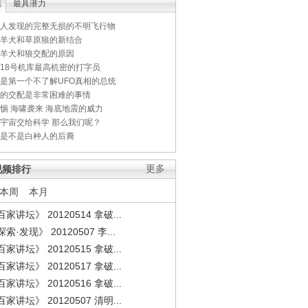
集
最具潜力
人发现的完整无损的不明飞行物
羊犬和草原狼的新结合
羊犬和狼交配的原因
18号机库最高机密的打字员
是第一个不了解UFO真相的总统
的交配是非常困难的事情
惕 海啸袭来 海底地震的威力
宇宙交给科学 那么我们呢？
是不是白种人的后裔
视频排行
更多
本周
本月
家讲坛》 20120514 拿破...
索·发现》 20120507 李...
家讲坛》 20120515 拿破...
家讲坛》 20120517 拿破...
家讲坛》 20120516 拿破...
家讲坛》 20120507 清明...