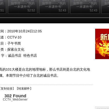
我的
别节目——“我的
别节目——“我的
别节目——“我的
别
”
一本课外书”
一本课外书”
一本课外书”
20120824
20120823
20120823
:51
52:52
52:43
52:43
间：2010年10月24日12:05
频道：
CCTV-10
栏目：
子午书简
分类：探索台文化
 字：
诚品书店
特色书店
高的101大楼是台北的地理地标，那么书店则是台北的文化地
属。本期节目中介绍了台北的诚品书店。
【
复制链接
】【
转发邮件
】
302 Found
CCTV_WebServer