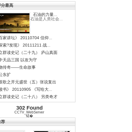
评分最高
石油的力量...
石油是人类社会...
家讲坛》 20110704 信仰...
索?发现》 20111211 战...
立群读史记（二十九） 庐山真面
中天品三国 以攻为守
物传奇——生命故事
公东扩
恨歌之开元盛世（五）张说复出
书》 20110905 《写给大...
立群读史记（二十八） 另类奇才
302 Found
CCTV_WebServer
锘�
推荐