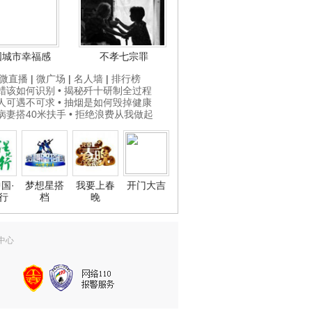
国城市幸福感
不孝七宗罪
微直播
|
微广场
|
名人墙
|
排行榜
打蜡该如何识别
• 揭秘歼十研制全过程
贵人可遇不可求
• 抽烟是如何毁掉健康
为病妻搭40米扶手
• 拒绝浪费从我做起
国·
梦想星搭
我要上春
开门大吉
行
档
晚
中心