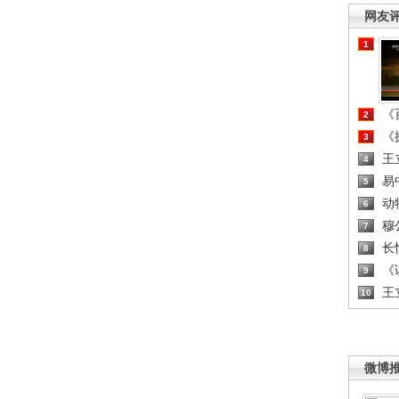
网友
1
《百
2
《探
3
王
4
易
5
动
6
穆
7
长
8
《读
9
王
10
微博