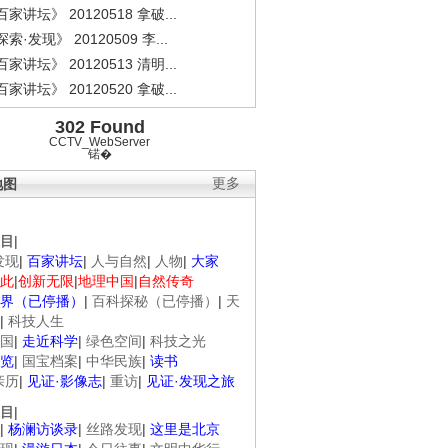
家讲坛》 20120518 拿破...
索·发现》 20120509 李...
家讲坛》 20120513 清明...
家讲坛》 20120520 拿破...
302 Found
CCTV_WebServer
锘�
地图
更多
目
|
发现
|
百家讲坛
|
人与自然
|
人物
|
大家
此
|
创新无限
|
地理中国
|
自然传奇
界（已停播）
|
百科探秘（已停播）
|
天
|
科技人生
国
|
走近科学
|
绿色空间
|
科技之光
览
|
国宝档案
|
中华民族
|
读书
亲历
|
见证·影像志
|
重访
|
见证·发现之旅
目
|
|
杨澜访谈录
|
丝路发现
|
这里是北京