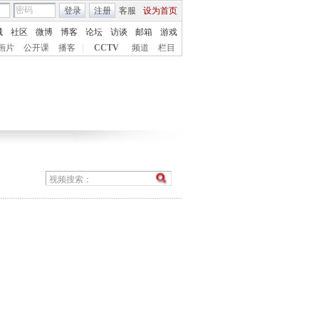
登录
注册
客服
设为首页
城
社区
微博
博客
论坛
访谈
邮箱
游戏
画片
公开课
播客
|
CCTV
频道
栏目