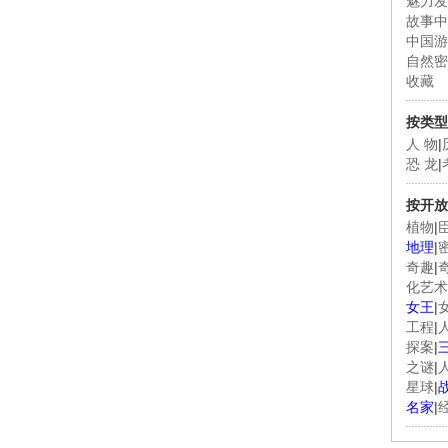
魅力发
故事中
中国游
自然密
收藏
按类型
人 物
|
恐 龙
|
按开放
植物
|
地理
|
奇趣
|
化艺术
女王
|
工程
|
探案
|
之谜
|
星球
|
名家
|