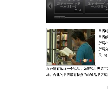
别节目——“我的
别节目——“
一本课外书”
一本课外书
20120826
20120825
52:54
52
首播时
首播
所属
所属
关 键
在台湾有这样一个说法，如果说世界第二
标。台北的书店最有特点的非诚品书店莫