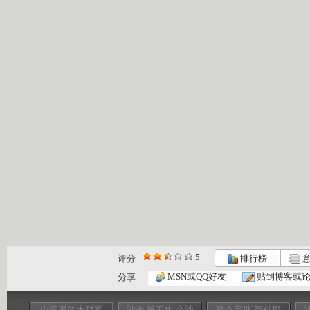
5
评分
排行榜
意
MSN或QQ好友
贴到博客或
分享
山洞里的大财富
沙变 第五集 金沙
神奇宝珠 百科探