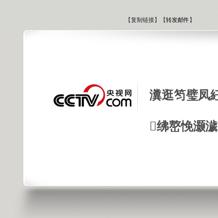
【
复制链接
】【
转发邮件
】
瀵逛笉璧凤
绋嶅悗灏