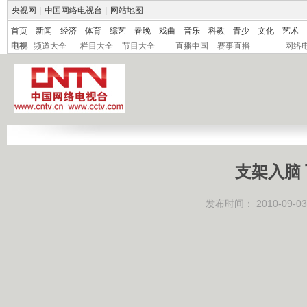
央视网
|
中国网络电视台
|
网站地图
首页
新闻
经济
体育
综艺
春晚
戏曲
音乐
科教
青少
文化
艺术
电视
频道大全
栏目大全
节目大全
直播中国
赛事直播
网络
支架入脑 百
发布时间：
2010-09-03