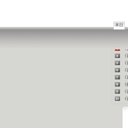
山东人
精彩
本日
《百
1
《探
2
《百
3
《百
4
《百
5
《百
6
《百
7
《探
8
《百
9
《百
10