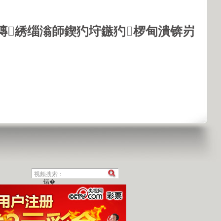
鏄綉缁滃師鍥犳垨鏃犳椤甸潰锛岃
锘�