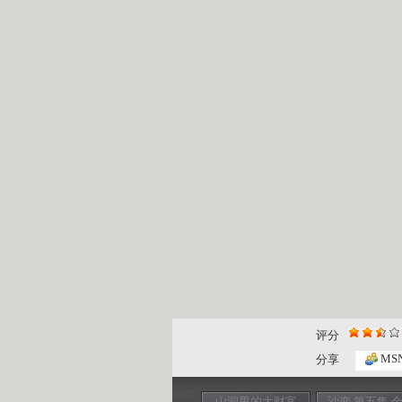
评分
MS
分享
山洞里的大财富
沙变 第五集 