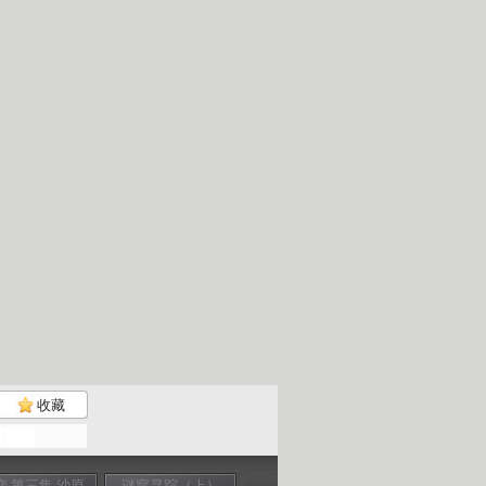
收藏
变 第三集 沙原
谜窟寻踪（上）
沙变 第二集 沙海
我爱机器人 