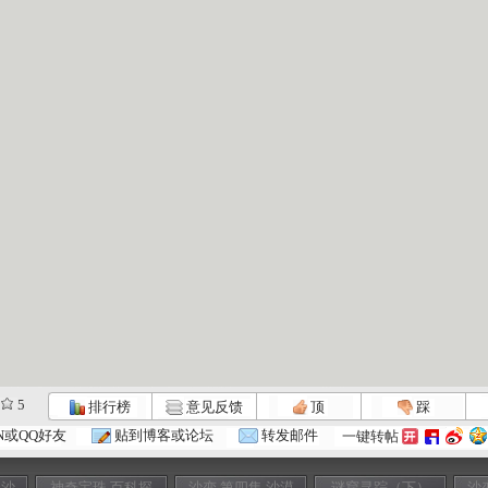
5
排行榜
意见反馈
顶
踩
N或QQ好友
贴到博客或论坛
转发邮件
一键转帖
金沙
神奇宝珠 百科探
沙变 第四集 沙漠
谜窟寻踪（下）
沙