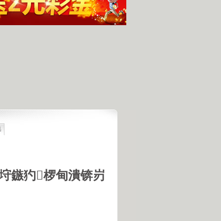
集
最具潜力
人发现的完整无损的不明飞行物
羊犬和草原狼的新结合
羊犬和狼交配的原因
垨鏃犳椤甸潰锛岃
18号机库最高机密的打字员
是第一个不了解UFO真相的总统
的交配是非常困难的事情
惕 海啸袭来 海底地震的威力
宇宙交给科学 那么我们呢？