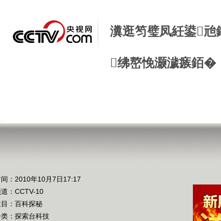
瀵逛笉璧凤紝鍙兘
绋嶅悗灏濊瘯銆�
间：2010年10月7日17:17
频道：
CCTV-10
栏目：
百科探秘
分类：探索台科技