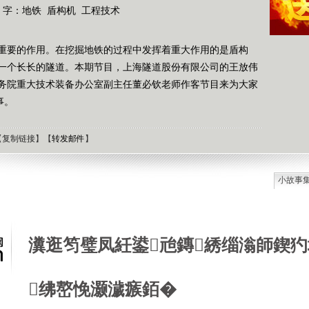
 字：
地铁
盾构机
工程技术
重要的作用。在挖掘地铁的过程中发挥着重大作用的是盾构
一个长长的隧道。本期节目，上海隧道股份有限公司的王放伟
务院重大技术装备办公室副主任董必钦老师作客节目来为大家
事。
【
复制链接
】【
转发邮件
】
小故事
石油工
德国牧
选择牧
瀵逛笉璧凤紝鍙兘鏄綉缁滃師鍥犳
接触到
肯尼迪
狼和犬
绋嶅悗灏濊瘯銆�
提高警
西方把