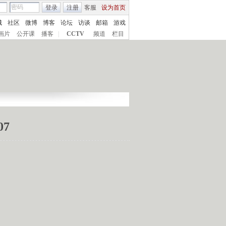
登录
注册
客服
设为首页
城
社区
微博
博客
论坛
访谈
邮箱
游戏
画片
公开课
播客
|
CCTV
频道
栏目
07