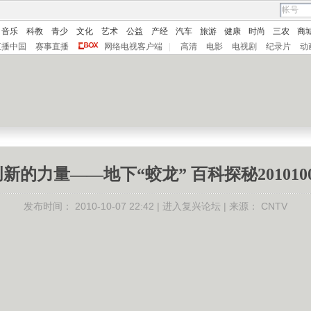
音乐
科教
青少
文化
艺术
公益
产经
汽车
旅游
健康
时尚
三农
商
直播中国
赛事直播
网络电视客户端
|
高清
电影
电视剧
纪录片
动
新的力量——地下“蛟龙” 百科探秘201010
发布时间：
2010-10-07 22:42 |
进入复兴论坛
| 来源：
CNTV