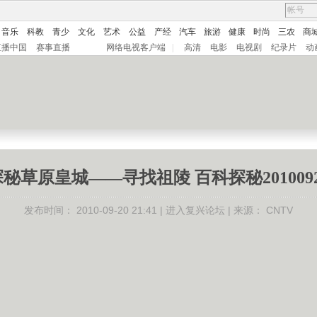
音乐
科教
青少
文化
艺术
公益
产经
汽车
旅游
健康
时尚
三农
商
直播中国
赛事直播
网络电视客户端
|
高清
电影
电视剧
纪录片
动
探秘草原皇城——寻找祖陵 百科探秘2010092
发布时间：
2010-09-20 21:41 |
进入复兴论坛
| 来源：
CNTV