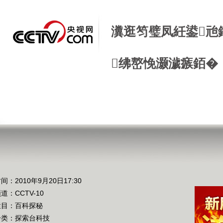
瀵逛笉璧凤紝鍙兘
绋嶅悗灏濊瘯銆�
间：2010年9月20日17:30
频道：
CCTV-10
栏目：
百科探秘
分类：探索台科技