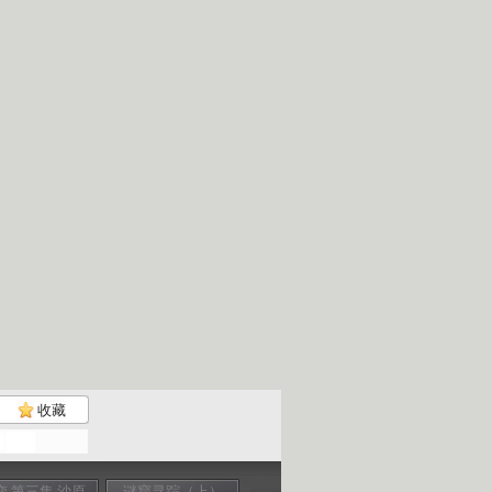
收藏
变 第三集 沙原
谜窟寻踪（上）
沙变 第二集 沙海
我爱机器人 