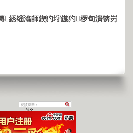
鏄綉缁滃師鍥犳垨鏃犳椤甸潰锛岃
锘�