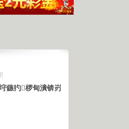
集
最具潜力
人发现的完整无损的不明飞行物
垨鏃犳椤甸潰锛岃
羊犬和草原狼的新结合
羊犬和狼交配的原因
18号机库最高机密的打字员
是第一个不了解UFO真相的总统
的交配是非常困难的事情
惕 海啸袭来 海底地震的威力
宇宙交给科学 那么我们呢？