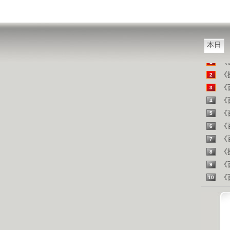
山东人
精彩
本日
《百
1
《探
2
《百
3
《百
4
《百
5
《百
6
《百
7
《探
8
《百
9
《百
10