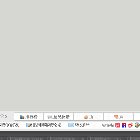
5
排行榜
意见反馈
顶
踩
N或QQ好友
贴到博客或论坛
转发邮件
一键转帖
金沙
神奇宝珠 百科探
沙变 第四集 沙漠
谜窟寻踪（下）
沙