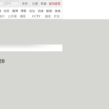
登录
注册
客服
设为首页
城
社区
微博
博客
论坛
访谈
邮箱
游戏
画片
公开课
播客
|
CCTV
频道
栏目
0