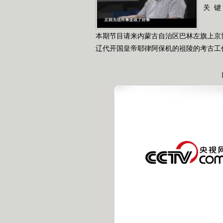
关 键
本期节目请来内蒙古自治区巴林左旗上京
辽代开国皇帝耶律阿保机的祖陵的考古工