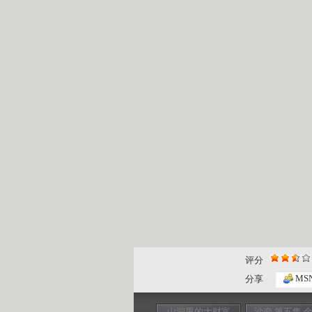
评分
MS
分享
山洞里的大财富
沙变 第五集 