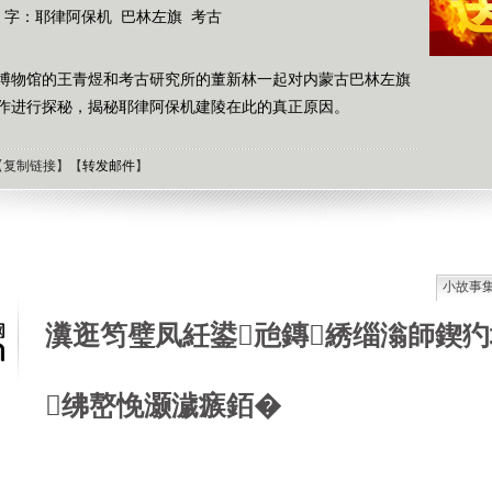
 字：
耶律阿保机
巴林左旗
考古
博物馆的王青煜和考古研究所的董新林一起对内蒙古巴林左旗
作进行探秘，揭秘耶律阿保机建陵在此的真正原因。
【
复制链接
】【
转发邮件
】
小故事
石油工
瀵逛笉璧凤紝鍙兘鏄綉缁滃師鍥犳
德国牧
选择牧
接触到
绋嶅悗灏濊瘯銆�
肯尼迪
狼和犬
提高警
西方把