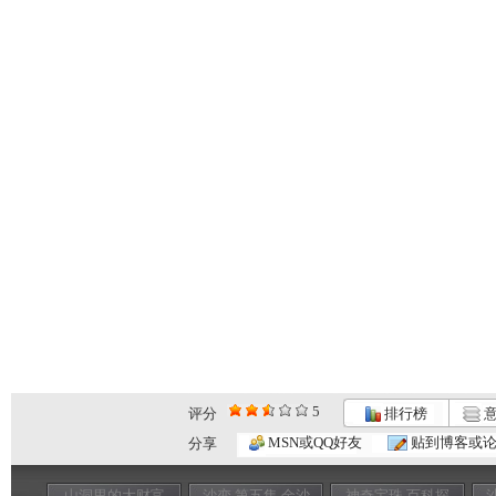
5
评分
排行榜
意
MSN或QQ好友
贴到博客或
分享
山洞里的大财富
沙变 第五集 金沙
神奇宝珠 百科探