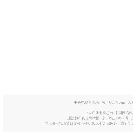
中央电视台网站
|
关于CCTV.com
|
人
中央广播电视总台 中国网络电
违法和不良信息举报
京ICP证060535号
网上传播视听节目许可证号 0102004
新出网证（京）字0