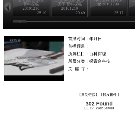
百科探秘
天下 百科探秘
秘 20101209
20101210
20101210
25:10
29:49
25:17
首播时间：年月日
首播频道：
所属栏目：
百科探秘
所属分类：探索台科技
关 键 字：
【
复制链接
】【
转发邮件
】
302 Found
CCTV_WebServer