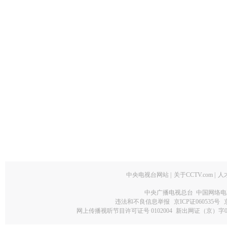
中央电视台网站
|
关于CCTV.com
|
人
中央广播电视总台 中国网络电
违法和不良信息举报
京ICP证060535号
网上传播视听节目许可证号 0102004
新出网证（京）字0