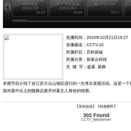
百科探秘
天下 百科探秘
秘 20101209
20101210
20101210
25:10
29:49
25:17
首播时间：2010年10月21日19:27
首播频道：
CCTV-10
所属栏目：
百科探秘
所属分类：探索台科技
关 键 字：
盗墓
墓葬
本期节目介绍了在江苏大云山地区进行的一次考古发掘活动。这是一个
面对墓中出土的随葬品展开对墓主人身份的猜测。
【
复制链接
】【
转发邮件
】
302 Found
CCTV_WebServer