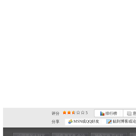
5
评分
排行榜
意
MSN或QQ好友
贴到博客或
分享
山洞里的大财富
沙变 第五集 金沙
神奇宝珠 百科探