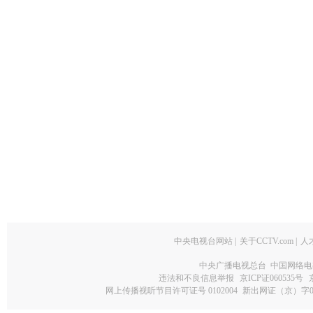
中央电视台网站
|
关于CCTV.com
|
人
中央广播电视总台 中国网络电
违法和不良信息举报
京ICP证060535号
网上传播视听节目许可证号 0102004
新出网证（京）字0