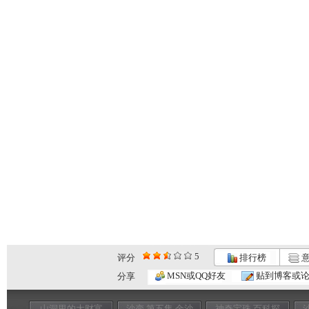
5
评分
排行榜
意
MSN或QQ好友
贴到博客或
分享
山洞里的大财富
沙变 第五集 金沙
神奇宝珠 百科探