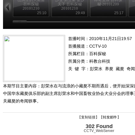
百科探秘
天下 百科探秘
秘 20101209
20101210
20101210
25:10
29:49
25:17
首播时间：2010年11月21日19:57
首播频道：
CCTV-10
所属栏目：
百科探秘
所属分类：科教台科技
关 键 字：
彭荣水
养獒
藏獒
奇闻
本期节目主要内容：彭荣水在与流浪的小藏獒不期而遇后，便开始深深
中国华东藏獒俱乐部的副主席彭荣水和中国畜牧业协会犬业分会的理事
关藏獒的奇闻轶事。
【
复制链接
】【
转发邮件
】
302 Found
CCTV_WebServer