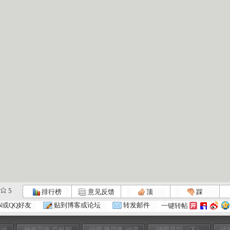
5
排行榜
意见反馈
顶
踩
N或QQ好友
贴到博客或论坛
转发邮件
一键转帖
金沙
神奇宝珠 百科探
沙变 第四集 沙漠
谜窟寻踪（下）
沙