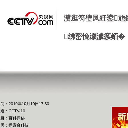
瀵逛笉璧凤紝鍙兘
绋嶅悗灏濊瘯銆�
间：2010年10月10日17:30
频道：
CCTV-10
栏目：
百科探秘
分类：探索台科技