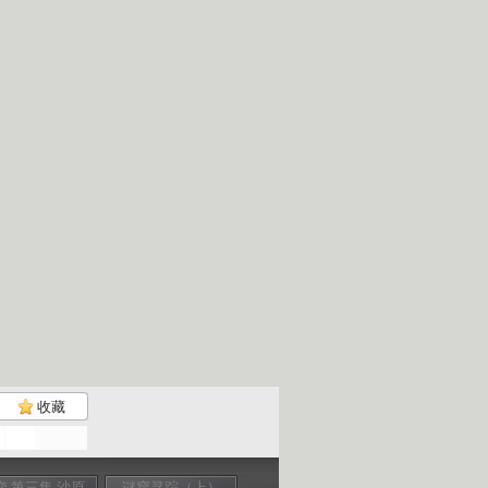
收藏
变 第三集 沙原
谜窟寻踪（上）
沙变 第二集 沙海
我爱机器人 