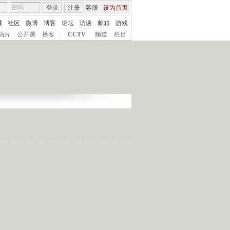
登录
注册
客服
设为首页
城
社区
微博
博客
论坛
访谈
邮箱
游戏
画片
公开课
播客
|
CCTV
频道
栏目