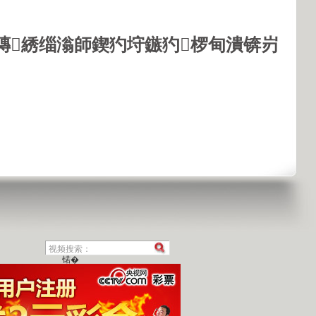
鏄綉缁滃師鍥犳垨鏃犳椤甸潰锛岃
锘�