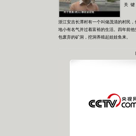
关 键
浙江安吉长潭村有一个叫储茂清的村民，
地小有名气并过着富裕的生活。四年前他
包废弃的矿洞，挖洞养殖起娃娃鱼来。