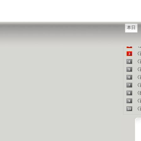
山东人
精彩
本日
《百
1
《探
2
《百
3
《百
4
《百
5
《百
6
《百
7
《探
8
《百
9
《百
10