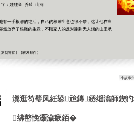
 字：
娃娃鱼
养殖
山洞
他有一手根雕的绝活，自己的根雕生意也很不错，这让他在当
突然放弃了根雕的生意，不顾家人的反对跑到无人烟的山里承
【
复制链接
】【
转发邮件
】
小故事
石油工
德国牧
瀵逛笉璧凤紝鍙兘鏄綉缁滃師鍥犳
选择牧
接触到
肯尼迪
绋嶅悗灏濊瘯銆�
狼和犬
提高警
西方把