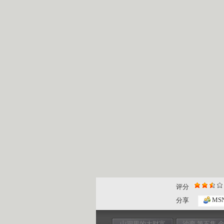
评分
MS
分享
山洞里的大财富
沙变 第五集 