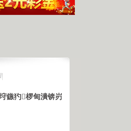
集
最具潜力
人发现的完整无损的不明飞行物
羊犬和草原狼的新结合
垨鏃犳椤甸潰锛岃
羊犬和狼交配的原因
18号机库最高机密的打字员
是第一个不了解UFO真相的总统
的交配是非常困难的事情
惕 海啸袭来 海底地震的威力
宇宙交给科学 那么我们呢？