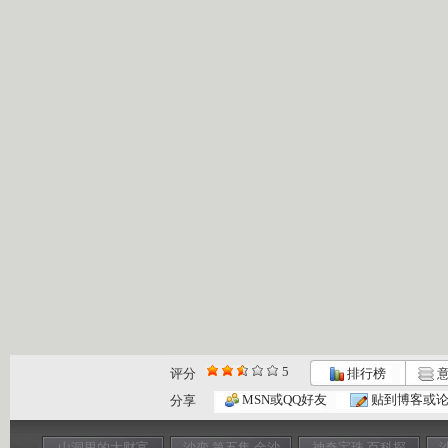
5
评分
排行榜
意
MSN或QQ好友
贴到博客或
分享
山洞里的大财富
沙变 第五集 金沙
神奇宝珠 百科探