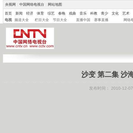
央视网
|
中国网络电视台
|
网站地图
首页
新闻
经济
体育
综艺
春晚
戏曲
音乐
科教
青少
文化
艺术
电视
频道大全
栏目大全
节目大全
直播中国
赛事直播
网络
沙变 第二集 沙海望
发布时间：
2010-12-07