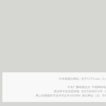
中央电视台网站
|
关于CCTV.com
|
人
中央广播电视总台 中国网络电
违法和不良信息举报
京ICP证060535号
网上传播视听节目许可证号 0102004
新出网证（京）字0