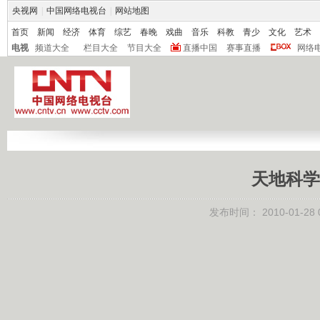
央视网
|
中国网络电视台
|
网站地图
首页
新闻
经济
体育
综艺
春晚
戏曲
音乐
科教
青少
文化
艺术
电视
频道大全
栏目大全
节目大全
直播中国
赛事直播
网络
天地科学
发布时间：
2010-01-28 