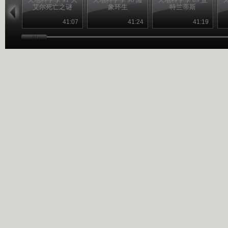
艾尔死亡之谜
象环生
特兰蒂斯
41:07
41:24
41:19