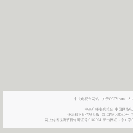
中央电视台网站
|
关于CCTV.com
|
人
中央广播电视总台 中国网络电
违法和不良信息举报
京ICP证060535号
网上传播视听节目许可证号 0102004
新出网证（京）字0