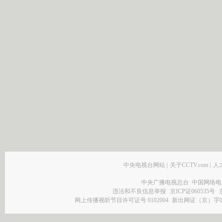
中央电视台网站
|
关于CCTV.com
|
人
中央广播电视总台 中国网络电
违法和不良信息举报
京ICP证060535号
网上传播视听节目许可证号 0102004
新出网证（京）字0