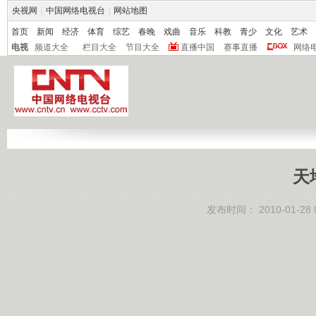
央视网
|
中国网络电视台
|
网站地图
首页
新闻
经济
体育
综艺
春晚
戏曲
音乐
科教
青少
文化
艺术
电视
频道大全
栏目大全
节目大全
直播中国
赛事直播
网络
天
发布时间：
2010-01-28 