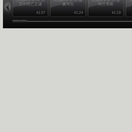
艾尔死亡之谜
象环生
特兰蒂斯
41:07
41:24
41:19