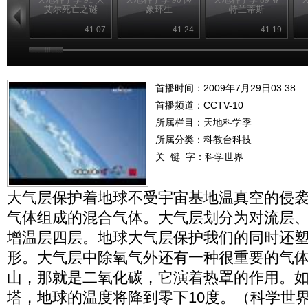
艾尔死亡之谜
象环生
特兰蒂斯
41:07
41:24
41:19
首播时间：2009年7月29日03:38
首播频道：
CCTV-10
所属栏目：
天地科学季
所属分类：科教台科技
关 键 字：
科学世界
大气层保护着地球不受宇宙基地温真空的侵
气体组成的混合气体。大气层划分为对流层
增温层四层。地球大气层保护我们的同时还
形。大气层中除氧气外还有一种很重要的气
山，那就是二氧化碳，它演着热罩的作用。
塔，地球的温度将降到零下10度。（科学世界特别