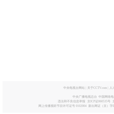
中央电视台网站
|
关于CCTV.com
|
人
中央广播电视总台 中国网络电
违法和不良信息举报
京ICP证060535号
网上传播视听节目许可证号 0102004
新出网证（京）字0