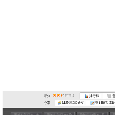
5
评分
排行榜
意
MSN或QQ好友
贴到博客或
分享
天地科学季 91 大
天地科学季 90 险
天地科学季 89 亚
天