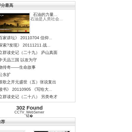
评分最高
石油的力量...
石油是人类社会...
家讲坛》 20110704 信仰...
索?发现》 20111211 战...
立群读史记（二十九） 庐山真面
中天品三国 以攻为守
物传奇——生命故事
公东扩
恨歌之开元盛世（五）张说复出
书》 20110905 《写给大...
立群读史记（二十八） 另类奇才
302 Found
CCTV_WebServer
锘�
推荐