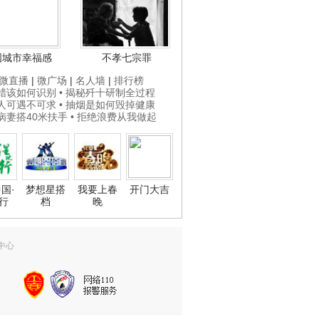
国城市幸福感
不孝七宗罪
微直播
|
微广场
|
名人墙
|
排行榜
打蜡该如何识别
• 揭秘歼十研制全过程
贵人可遇不可求
• 抽烟是如何毁掉健康
为病妻搭40米扶手
• 拒绝浪费从我做起
国·
梦想星搭
我要上春
开门大吉
行
档
晚
中心