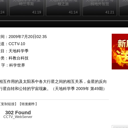
特兰蒂斯
核之旅
找地外智慧
:24
41:19
41:14
41:21
间：2009年7月20日02:35
频道：
CCTV-10
栏目：
天地科学季
分类：科教台科技
 字：
科学世界
相互作用的及太阳系中各大行星之间的相互关系，金星的反向
星自转和公转的宇宙现象。（天地科学季 2009年 第49期）
【
复制链接
】【
转发邮件
】
302 Found
CCTV_WebServer