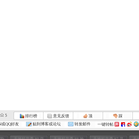
5
排行榜
意见反馈
顶
踩
N或QQ好友
贴到博客或论坛
转发邮件
一键转帖
 险
天地科学季 89 亚
天地科学季 88 地
天地科学季 87 寻
天地