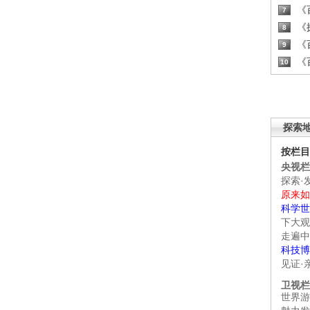
《百
7
《探
8
《百
9
《百
10
探索
按栏目
央视栏
探索·
原来如
科学世
下大观
走遍中
科技博
见证·
卫视栏
世界游