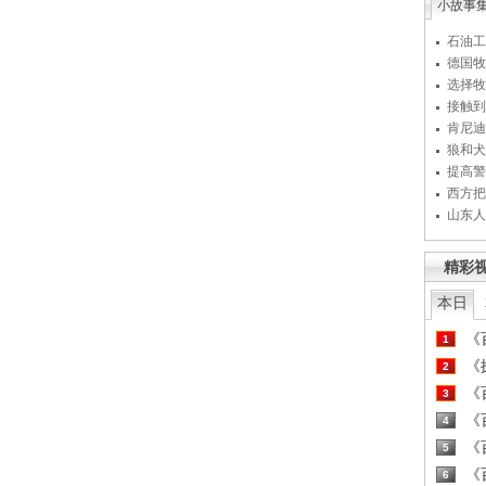
小故事
石油工
德国牧
选择牧
接触到
肯尼迪
狼和犬
提高警
西方把
山东人
精彩
本日
《百
1
《探
2
《百
3
《百
4
《百
5
《百
6