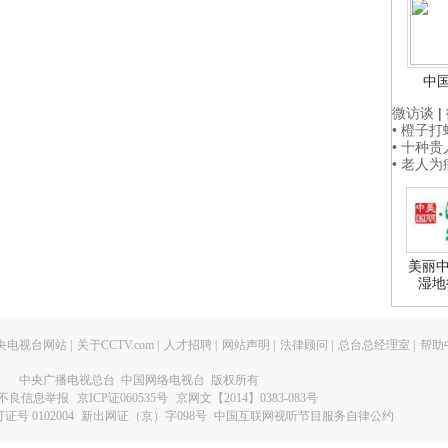
中
微访谈
|
• 橙子
• 十种
• 老人
美丽中
湿地
央电视台网站
|
关于CCTV.com
|
人才招聘
|
网站声明
|
法律顾问
|
总台总经理室
|
帮助
中央广播电视总台 中国网络电视台 版权所有
不良信息举报
京ICP证060535号
京网文【2014】0383-083号
 0102004
新出网证（京）字098号
中国互联网视听节目服务自律公约