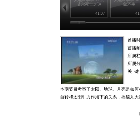
艾尔死亡之谜
象环生
41:07
41
首播时
首播
所属
所属
关 键
本期节目考察了太阳、地球、月亮是如何
自转和太阳引力作用下的关系，揭秘九大行