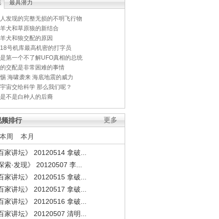
集
最具潜力
人发现的完整无损的不明飞行物
羊犬和草原狼的新结合
羊犬和狼交配的原因
18号机库最高机密的打字员
是第一个不了解UFO真相的总统
的交配是非常困难的事情
惕 海啸袭来 海底地震的威力
宇宙交给科学 那么我们呢？
是不是白种人的后裔
视频排行
更多
本周
本月
家讲坛》 20120514 拿破...
索·发现》 20120507 李...
家讲坛》 20120515 拿破...
家讲坛》 20120517 拿破...
家讲坛》 20120516 拿破...
家讲坛》 20120507 清明...