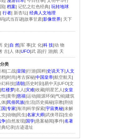
现
|
漫游日本
|
今日往事
|
文明中华行
国
|
档案
|
记忆之红色经典
|
玩转地球
|
行者
|
新杏坛
|
经典人文地理
码
|
武当百谜
|
故事甘肃
|
影像世界
|
天下
历 史
|
自 然
|
军 事
|
文 化
|
科 技
|
动 物
考 古
|
人 体
|
UFO
|
武 器
|
行 游
|
航 天
分类
臣相
|
二战
|
皇陵
|
行游
|
国粹
|
史说天下
|
人文
密档
|
时尚
|
考古探秘
|
中国皇帝
|
航空航天
|
奇幻科技
|
清朝
|
历史时刻
|
易中天
|
UFO
|
文
|
红楼梦
|
名人
|
灾难
|
收藏
|
明星艺人
|
女皇
女性
|
黄帝
|
慈禧
|
运动
|
能源环保
|
气候
|
建筑
人体
|
民俗民族
|
生活
|
历史揭秘
|
宗教
|
刑侦
三国
|
专家
|
海洋
|
科学探索
|
宇宙奥秘
|
未解
人文
|
动物
|
民生
|
名家大师
|
武侠寻踪
|
生命
战争
|
自然发现
|
国学
|
悬案秘闻
|
事件
|
名著
经典纪录
|
古迹遗址