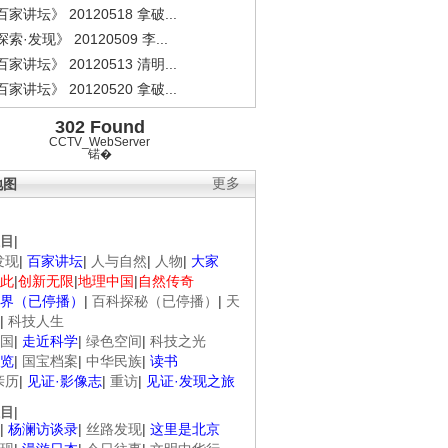
家讲坛》 20120518 拿破...
索·发现》 20120509 李...
家讲坛》 20120513 清明...
家讲坛》 20120520 拿破...
302 Found
CCTV_WebServer
锘�
地图
更多
目
|
发现
|
百家讲坛
|
人与自然
|
人物
|
大家
此
|
创新无限
|
地理中国
|
自然传奇
界（已停播）
|
百科探秘（已停播）
|
天
|
科技人生
国
|
走近科学
|
绿色空间
|
科技之光
览
|
国宝档案
|
中华民族
|
读书
亲历
|
见证·影像志
|
重访
|
见证·发现之旅
目
|
|
杨澜访谈录
|
丝路发现
|
这里是北京