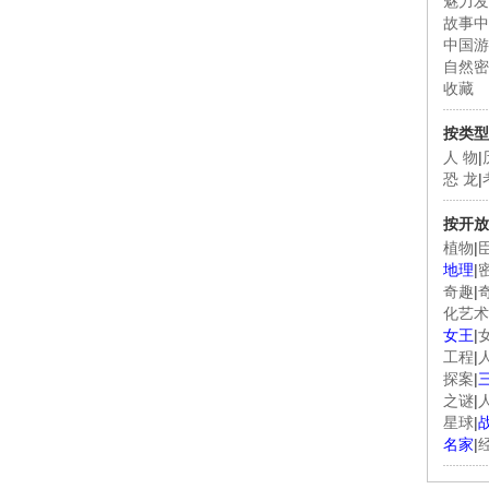
魅力发
故事中
中国游
自然密
收藏
按类型
人 物
|
恐 龙
|
按开放
植物
|
地理
|
奇趣
|
化艺术
女王
|
工程
|
探案
|
之谜
|
星球
|
名家
|