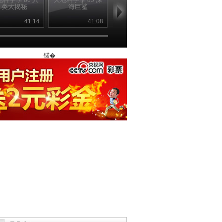
类大揭秘
海巨鲨
慕大三角
焰的火山
41:14
41:08
41:08
41
锘�