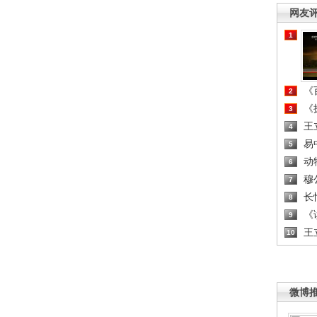
网友
1
《百
2
《探
3
王
4
易
5
动
6
穆
7
长
8
《读
9
王
10
微博