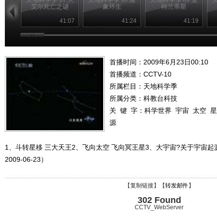
艾尔死亡之谜
象环生
特兰蒂斯
41:07
41:24
41:19
首播时间：2009年6月23日00:10
首播频道：
CCTV-10
所属栏目：
天地科学季
所属分类：科教台科技
关 键 字：
科学世界
宇宙
太空
星
源
1、斗转星移 三大天王2、飞向太空 飞向冥王星3、大宇宙?关于宇宙起
2009-06-23）
【
复制链接
】【
转发邮件
】
302 Found
CCTV_WebServer