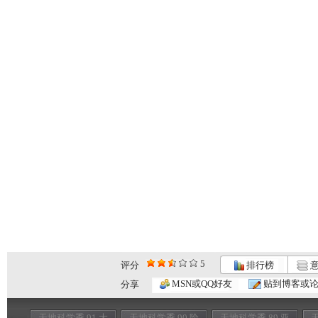
5
评分
排行榜
意
MSN或QQ好友
贴到博客或
分享
天地科学季 91 大
天地科学季 90 险
天地科学季 89 亚
天