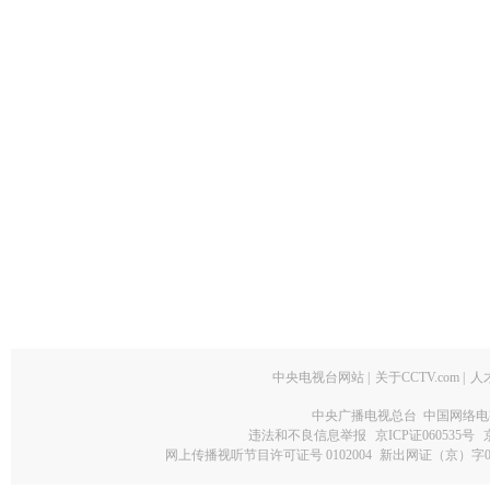
中央电视台网站
|
关于CCTV.com
|
人
中央广播电视总台 中国网络电
违法和不良信息举报
京ICP证060535号
网上传播视听节目许可证号 0102004
新出网证（京）字0