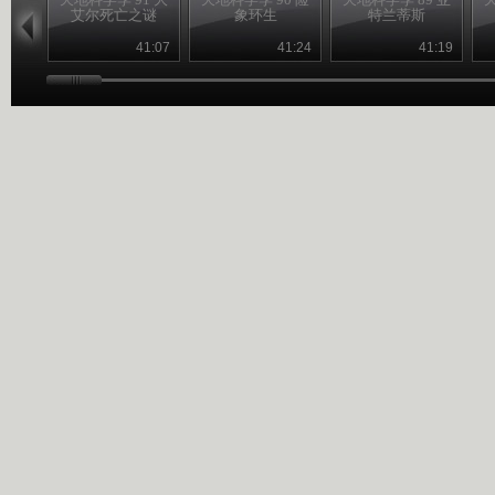
艾尔死亡之谜
象环生
特兰蒂斯
41:07
41:24
41:19