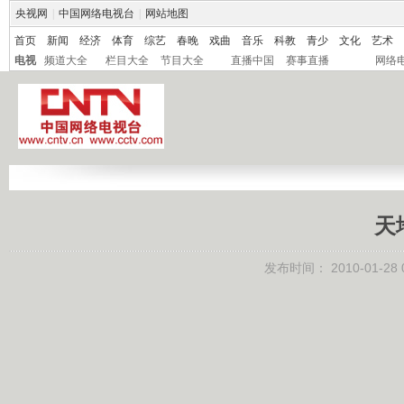
央视网
|
中国网络电视台
|
网站地图
首页
新闻
经济
体育
综艺
春晚
戏曲
音乐
科教
青少
文化
艺术
电视
频道大全
栏目大全
节目大全
直播中国
赛事直播
网络
天
发布时间：
2010-01-28 