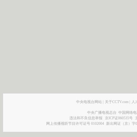
中央电视台网站
|
关于CCTV.com
|
人
中央广播电视总台 中国网络电
违法和不良信息举报
京ICP证060535号
网上传播视听节目许可证号 0102004
新出网证（京）字0