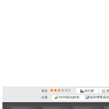
5
评分
排行榜
意
MSN或QQ好友
贴到博客或
分享
天地科学季 91 大
天地科学季 90 险
天地科学季 89 亚
天