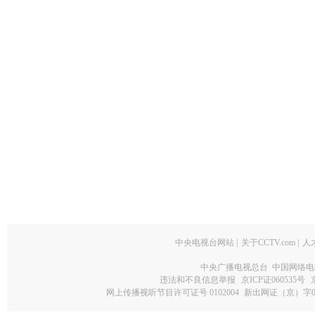
中央电视台网站
|
关于CCTV.com
|
人
中央广播电视总台 中国网络电
违法和不良信息举报
京ICP证060535号
网上传播视听节目许可证号 0102004
新出网证（京）字0