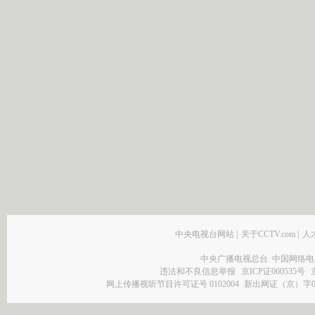
中央电视台网站
|
关于CCTV.com
|
人
中央广播电视总台 中国网络电
违法和不良信息举报
京ICP证060535号
网上传播视听节目许可证号 0102004
新出网证（京）字0