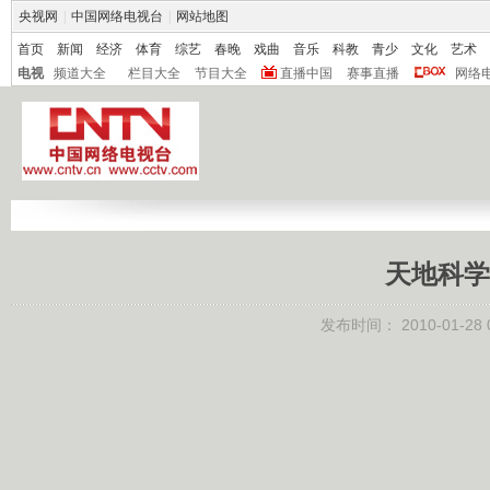
央视网
|
中国网络电视台
|
网站地图
首页
新闻
经济
体育
综艺
春晚
戏曲
音乐
科教
青少
文化
艺术
电视
频道大全
栏目大全
节目大全
直播中国
赛事直播
网络
天地科学
发布时间：
2010-01-28 