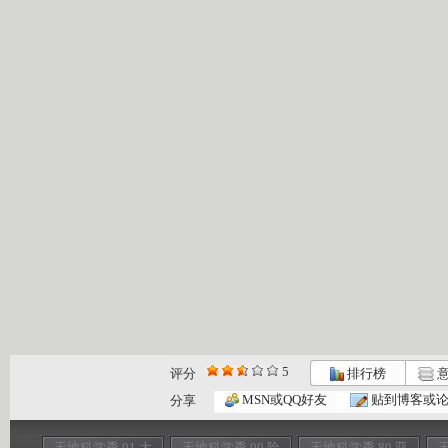
5
评分
排行榜
意
MSN或QQ好友
贴到博客或
分享
天地科学季 91 大
天地科学季 90 险
天地科学季 89 亚
天