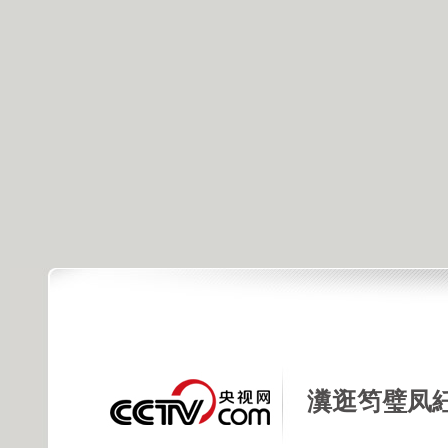
瀵逛笉璧凤