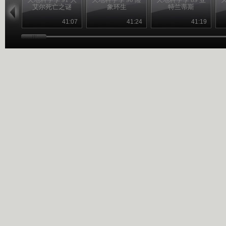
艾尔死亡之谜
象环生
特兰蒂斯
41:07
41:24
41:19