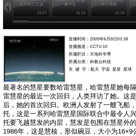
艾尔死亡之谜
象环生
特兰蒂斯
41:07
41:24
41:19
首播时间：2009年6月8日03:38
首播频道：
CCTV-10
所属栏目：
天地科学季
所属分类：科教台科技
关 键 字：
航天
宇宙
星星
星球
最著名的慧星要数哈雷慧星，哈雷慧星她每隔
雷慧星的最近一次回归，人类拜访了她。这
后，她的首次回归。欧洲人发射了一艘飞船
托，这是一系列哈雷慧星国际联合中最令人
托要飞越慧发的内层，慧发是包围在慧星外
1986年，这是慧核，形似碗豆，大小为16×