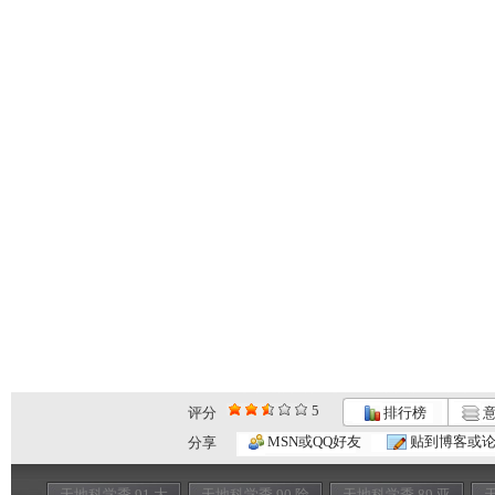
5
评分
排行榜
意
MSN或QQ好友
贴到博客或
分享
天地科学季 91 大
天地科学季 90 险
天地科学季 89 亚
天