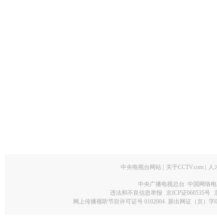
中央电视台网站
|
关于CCTV.com
|
人
中央广播电视总台 中国网络电
违法和不良信息举报
京ICP证060535号
网上传播视听节目许可证号 0102004
新出网证（京）字0