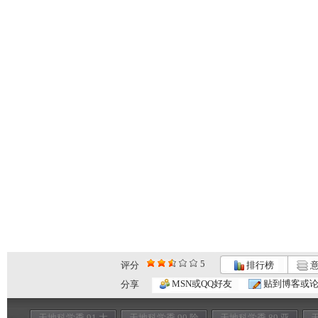
5
评分
排行榜
意
MSN或QQ好友
贴到博客或
分享
天地科学季 91 大
天地科学季 90 险
天地科学季 89 亚
天