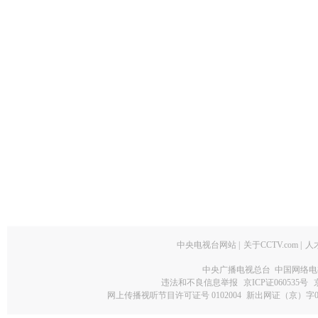
中央电视台网站
|
关于CCTV.com
|
人
中央广播电视总台 中国网络电
违法和不良信息举报
京ICP证060535号
网上传播视听节目许可证号 0102004
新出网证（京）字0