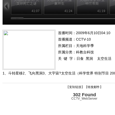
艾尔死亡之谜
象环生
特兰蒂斯
41:07
41:24
41:19
首播时间：2009年6月10日04:10
首播频道：
CCTV-10
所属栏目：
天地科学季
所属分类：科教台科技
关 键 字：
日食
黑洞
太空生活
1、斗转星移2、飞向黑洞3、大宇宙?太空生活（科学世界 特别节目 2009-
【
复制链接
】【
转发邮件
】
302 Found
CCTV_WebServer