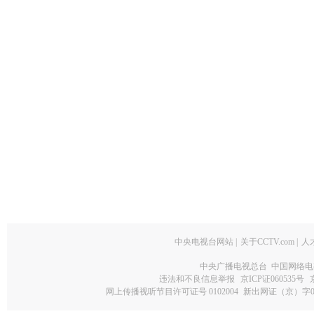
中央电视台网站
|
关于CCTV.com
|
人
中央广播电视总台 中国网络电
违法和不良信息举报
京ICP证060535号
网上传播视听节目许可证号 0102004
新出网证（京）字0