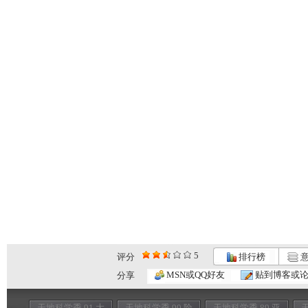
5
评分
排行榜
意
MSN或QQ好友
贴到博客或
分享
天地科学季 91 大
天地科学季 90 险
天地科学季 89 亚
天