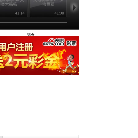
类大揭秘
海巨鲨
慕大三角
焰的火山
41:14
41:08
41:08
41
锘�