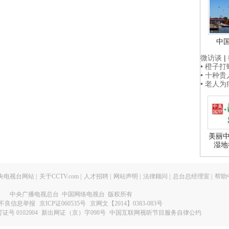
中
微访谈
|
• 橙子
• 十种
• 老人
美丽中
湿地
央电视台网站
|
关于CCTV.com
|
人才招聘
|
网站声明
|
法律顾问
|
总台总经理室
|
帮助
中央广播电视总台 中国网络电视台 版权所有
不良信息举报
京ICP证060535号
京网文【2014】0383-083号
 0102004
新出网证（京）字098号
中国互联网视听节目服务自律公约