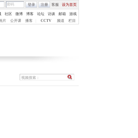
登录
注册
客服
设为首页
城
社区
微博
博客
论坛
访谈
邮箱
游戏
画片
公开课
播客
|
CCTV
频道
栏目