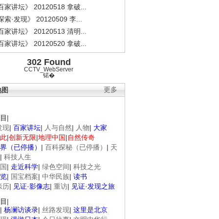
家讲坛》 20120518 拿破...
索·发现》 20120509 李...
家讲坛》 20120513 清明...
家讲坛》 20120520 拿破...
302 Found
CCTV_WebServer
锘�
地图
更多
目
|
发现
|
百家讲坛
|
人与自然
|
人物
|
大家
此
|
创新无限
|
地理中国
|
自然传奇
界（已停播）
|
百科探秘（已停播）
|
天
|
科技人生
国
|
走近科学
|
绿色空间
|
科技之光
览
|
国宝档案
|
中华民族
|
读书
亲历
|
见证·影像志
|
重访
|
见证·发现之旅
目
|
|
杨澜访谈录
|
丝路发现
|
这里是北京