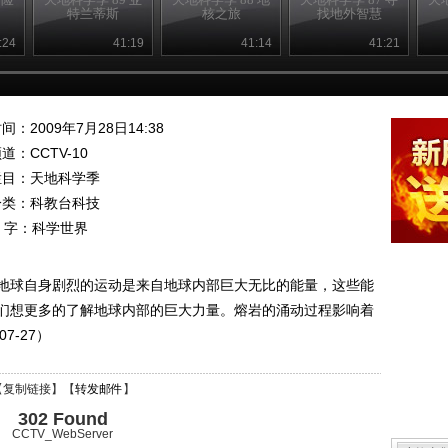
特兰蒂斯
核之旅
找地外智慧
:24
41:19
41:14
41:21
间：2009年7月28日14:38
频道：
CCTV-10
栏目：
天地科学季
分类：科教台科技
 字：
科学世界
地球自身剧烈的运动是来自地球内部巨大无比的能量，这些能
们想更多的了解地球内部的巨大力量。熔岩的涌动过程影响着
7-27）
【
复制链接
】【
转发邮件
】
302 Found
CCTV_WebServer