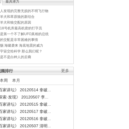
集
最具潜力
人发现的完整无损的不明飞行物
羊犬和草原狼的新结合
羊犬和狼交配的原因
18号机库最高机密的打字员
是第一个不了解UFO真相的总统
的交配是非常困难的事情
惕 海啸袭来 海底地震的威力
宇宙交给科学 那么我们呢？
是不是白种人的后裔
视频排行
更多
本周
本月
家讲坛》 20120514 拿破...
索·发现》 20120507 李...
家讲坛》 20120515 拿破...
家讲坛》 20120517 拿破...
家讲坛》 20120516 拿破...
家讲坛》 20120507 清明...