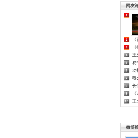
网友
1
《百
2
《探
3
王
4
易
5
动
6
穆
7
长
8
《读
9
王
10
微博