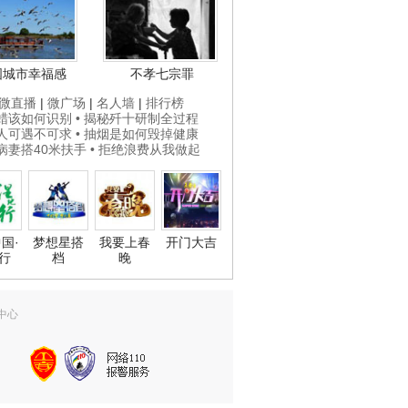
国城市幸福感
不孝七宗罪
微直播
|
微广场
|
名人墙
|
排行榜
打蜡该如何识别
• 揭秘歼十研制全过程
贵人可遇不可求
• 抽烟是如何毁掉健康
为病妻搭40米扶手
• 拒绝浪费从我做起
国·
梦想星搭
我要上春
开门大吉
行
档
晚
中心