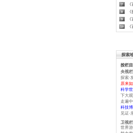
《百
7
《探
8
《百
9
《百
10
探索
按栏目
央视栏
探索·
原来如
科学世
下大观
走遍中
科技博
见证·
卫视栏
世界游