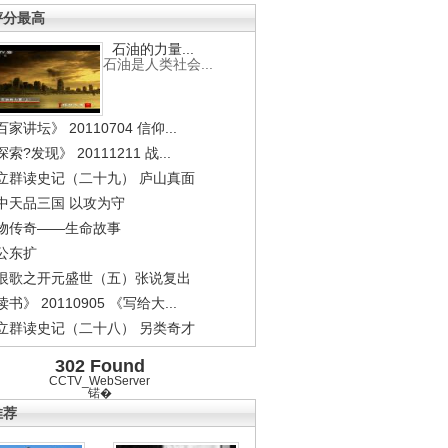
评分最高
石油的力量...
石油是人类社会...
家讲坛》 20110704 信仰...
索?发现》 20111211 战...
立群读史记（二十九） 庐山真面
中天品三国 以攻为守
物传奇——生命故事
公东扩
恨歌之开元盛世（五）张说复出
书》 20110905 《写给大...
立群读史记（二十八） 另类奇才
302 Found
CCTV_WebServer
锘�
推荐