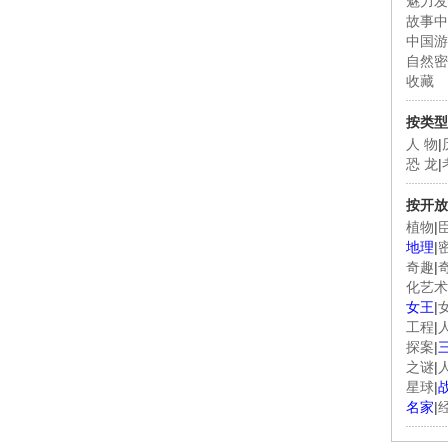
魅力发
故事中
中国游
自然密
收藏
按类型
人 物
|
恐 龙
|
按开放
植物
|
地理
|
奇趣
|
化艺术
女王
|
工程
|
探案
|
之谜
|
星球
|
名家
|