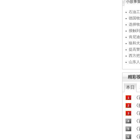
小故事
石油工
德国牧
选择牧
接触到
肯尼迪
狼和犬
提高警
西方把
山东人
精彩
本日
《百
1
《探
2
《百
3
《百
4
《百
5
《百
6