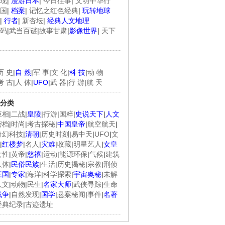
现
|
漫游日本
|
今日往事
|
文明中华行
国
|
档案
|
记忆之红色经典
|
玩转地球
|
行者
|
新杏坛
|
经典人文地理
码
|
武当百谜
|
故事甘肃
|
影像世界
|
天下
历 史
|
自 然
|
军 事
|
文 化
|
科 技
|
动 物
考 古
|
人 体
|
UFO
|
武 器
|
行 游
|
航 天
分类
臣相
|
二战
|
皇陵
|
行游
|
国粹
|
史说天下
|
人文
密档
|
时尚
|
考古探秘
|
中国皇帝
|
航空航天
|
奇幻科技
|
清朝
|
历史时刻
|
易中天
|
UFO
|
文
|
红楼梦
|
名人
|
灾难
|
收藏
|
明星艺人
|
女皇
女性
|
黄帝
|
慈禧
|
运动
|
能源环保
|
气候
|
建筑
人体
|
民俗民族
|
生活
|
历史揭秘
|
宗教
|
刑侦
三国
|
专家
|
海洋
|
科学探索
|
宇宙奥秘
|
未解
人文
|
动物
|
民生
|
名家大师
|
武侠寻踪
|
生命
战争
|
自然发现
|
国学
|
悬案秘闻
|
事件
|
名著
经典纪录
|
古迹遗址