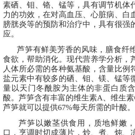
素硒、钼、铬、锰等，具有调节机体
力的功效，在对高血压、心脏病、白
膀胱炎等的预防和治疗中，具有很强
应。
芦笋有鲜美芳香的风味，膳食纤维
食欲，帮助消化。现代营养学分析，
人体所必需的各种氨基酸，含量比例
盐元素中有较多的硒、钼、镁、锰等
量以天门冬酰胺为主体的非蛋白质
酸。芦笋含有丰富的维生素A、维生素
芦笋就可以提供67%每天所需的叶酸。
芦笋以嫩茎供食用，质地鲜嫩，
口，烹调时切成薄片，炒、煮、炖、