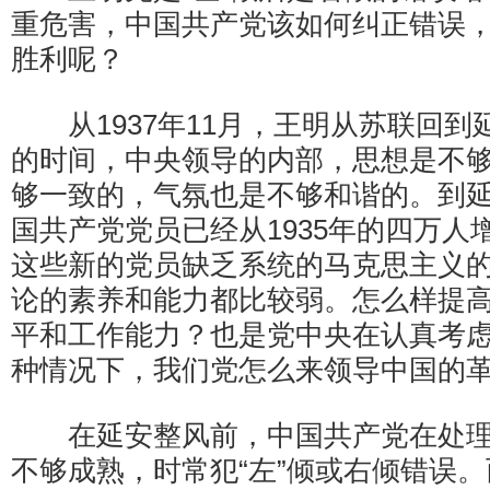
重危害，中国共产党该如何纠正错误
胜利呢？
从1937年11月，王明从苏联回到
的时间，中央领导的内部，思想是不
够一致的，气氛也是不够和谐的。到
国共产党党员已经从1935年的四万人
这些新的党员缺乏系统的马克思主义
论的素养和能力都比较弱。怎么样提
平和工作能力？也是党中央在认真考
种情况下，我们党怎么来领导中国的
在延安整风前，中国共产党在处理
不够成熟，时常犯“左”倾或右倾错误。