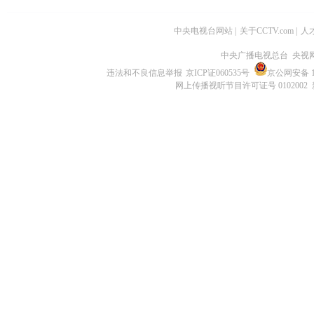
中央电视台网站
|
关于CCTV.com
|
人
中央广播电视总台 央视
违法和不良信息举报
京ICP证060535号
京公网安备 11
网上传播视听节目许可证号 0102002