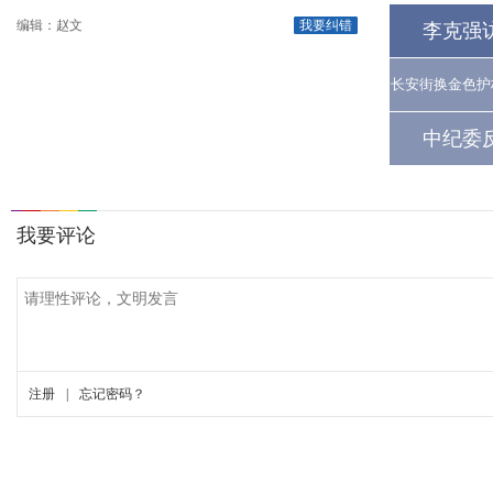
编辑：赵文
我要纠错
李克强
长安街换金色护
中纪委