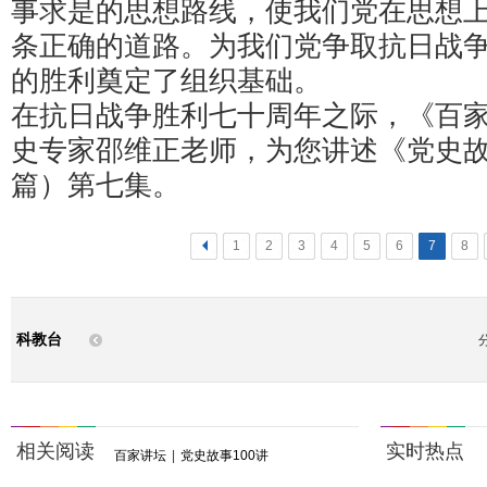
事求是的思想路线，使我们党在思想
条正确的道路。为我们党争取抗日战
的胜利奠定了组织基础。
在抗日战争胜利七十周年之际，《百
史专家邵维正老师，为您讲述《党史故
篇）第七集。
<
1
2
3
4
5
6
7
8
科教台
相关阅读
实时热点
百家讲坛
|
党史故事100讲