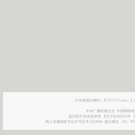
中央电视台网站
|
关于CCTV.com
|
人
中央广播电视总台 中国网络电
违法和不良信息举报
京ICP证060535号
网上传播视听节目许可证号 0102004
新出网证（京）字0