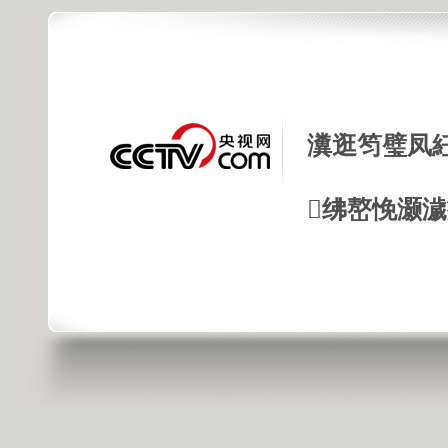
瀵逛笉璧凤
绋嶅悗灏