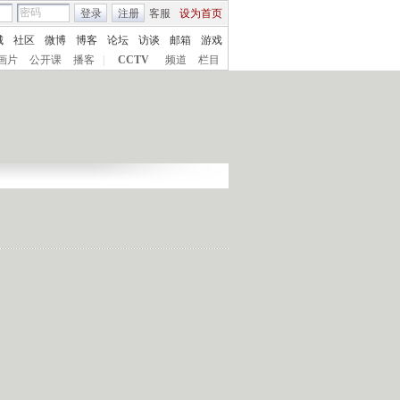
登录
注册
客服
设为首页
城
社区
微博
博客
论坛
访谈
邮箱
游戏
画片
公开课
播客
|
CCTV
频道
栏目