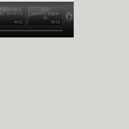
西藏和平解放
《奥秘》
《开学第一课》
2011《开学
年》 20110718
20110822 蚂蚁神
20110901 1/2
课》2011090
兵
2/2
44:51
38:13
51:43
38