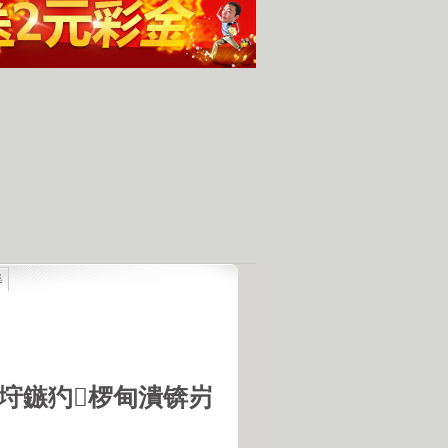
集
最具潜力
人发现的完整无损的不明飞行物
羊犬和草原狼的新结合
羊犬和狼交配的原因
18号机库最高机密的打字员
垨鏃犳椤甸潰锛岃
是第一个不了解UFO真相的总统
的交配是非常困难的事情
惕 海啸袭来 海底地震的威力