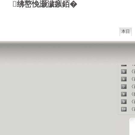
西方把
绋嶅悗灏濊瘯銆�
山东人
精彩
本日
《百
1
《探
2
《百
3
《百
4
《百
5
《百
6
《百
7
《探
8
《百
9
《百
10