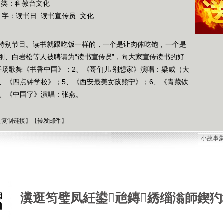
分类：科教台文化
 字：
读书日
读书宣传员
文化
特别节目。读书就跟吃饭一样的，一个是让肉体吃饱，一个是
刚、白岩松等人被聘请为“读书宣传员”，向大家宣传读书的好
开场歌舞《书香中国》；2、《哥们儿 别想家》演唱：梁威（大
4、《四点钟学校》；5、《西安最美女孩熊宁》；6、《青藏铁
8、《中国字》演唱：张燕。
【
复制链接
】【
转发邮件
】
小故事
石油工
德国牧
选择牧
接触到
瀵逛笉璧凤紝鍙兘鏄綉缁滃師鍥犳
肯尼迪
狼和犬
提高警