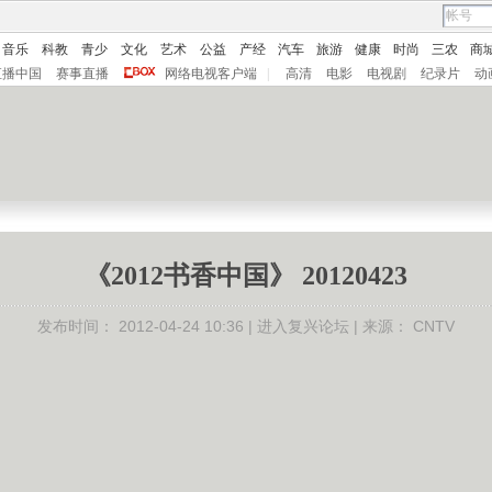
音乐
科教
青少
文化
艺术
公益
产经
汽车
旅游
健康
时尚
三农
商
直播中国
赛事直播
网络电视客户端
|
高清
电影
电视剧
纪录片
动
《2012书香中国》 20120423
发布时间：
2012-04-24 10:36 |
进入复兴论坛
| 来源：
CNTV