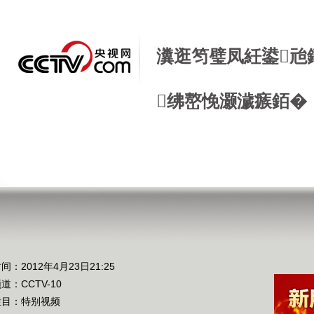
瀵逛笉璧凤紝鍙兘
绋嶅悗灏濊瘯銆�
间：2012年4月23日21:25
频道：
CCTV-10
栏目：
特别视频