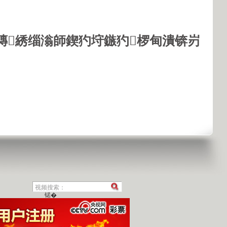
鏄綉缁滃師鍥犳垨鏃犳椤甸潰锛岃
锘�