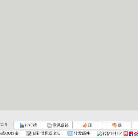
5
排行榜
意见反馈
顶
踩
N或QQ好友
贴到博客或论坛
转发邮件
转帖到社区