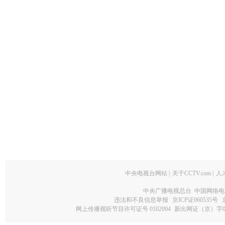
中央电视台网站
|
关于CCTV.com
|
人
中央广播电视总台 中国网络电
违法和不良信息举报
京ICP证060535号
网上传播视听节目许可证号 0102004
新出网证（京）字0