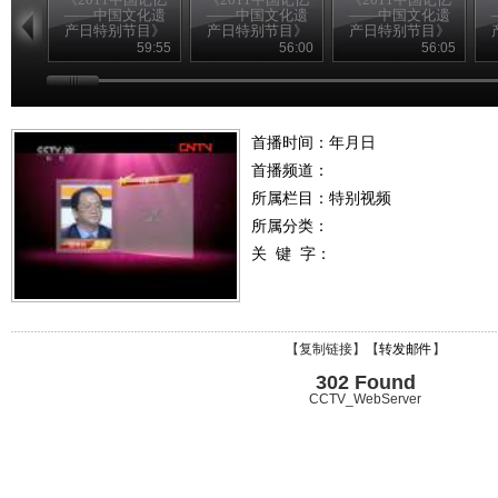
——中国文化遗
——中国文化遗
——中国文化遗
产日特别节目》
产日特别节目》
产日特别节目》
20110611 （一）
20110611 （二）
20110611 （三）
2
59:55
56:00
56:05
首播时间：年月日
首播频道：
所属栏目：
特别视频
所属分类：
关 键 字：
【
复制链接
】【
转发邮件
】
302 Found
CCTV_WebServer