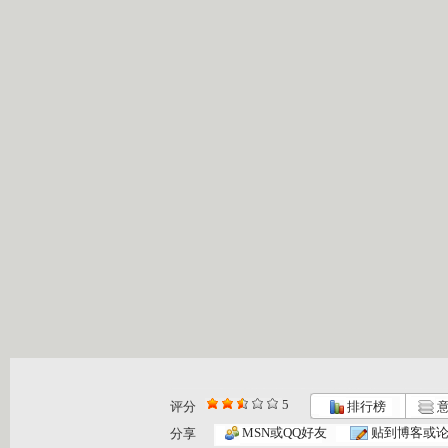
5
评分
排行榜
意
MSN或QQ好友
贴到博客或
分享