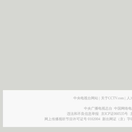
中央电视台网站
|
关于CCTV.com
|
人
中央广播电视总台 中国网络电
违法和不良信息举报
京ICP证060535号
网上传播视听节目许可证号 0102004
新出网证（京）字0