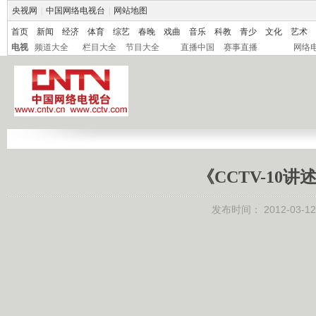
央视网
|
中国网络电视台
|
网站地图
首页
新闻
经济
体育
综艺
春晚
戏曲
音乐
科教
青少
文化
艺术
电视
频道大全
栏目大全
节目大全
直播中国
赛事直播
网络
《CCTV-10讲述
发布时间：
2012-03-12