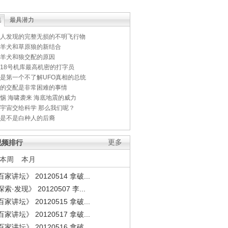
集
最具潜力
人发现的完整无损的不明飞行物
羊犬和草原狼的新结合
羊犬和狼交配的原因
18号机库最高机密的打字员
是第一个不了解UFO真相的总统
的交配是非常困难的事情
惕 海啸袭来 海底地震的威力
宇宙交给科学 那么我们呢？
是不是白种人的后裔
视频排行
更多
本周
本月
家讲坛》 20120514 拿破...
索·发现》 20120507 李...
家讲坛》 20120515 拿破...
家讲坛》 20120517 拿破...
家讲坛》 20120516 拿破...