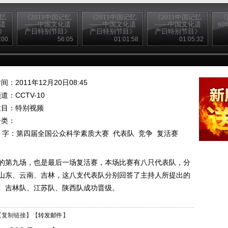
记忆
《2011中国记忆
《2011中国记忆
《2011中国记忆
《
遗
——中国文化遗
——中国文化遗
——中国文化遗
60
》
产日特别节目》
产日特别节目》
产日特别节目》
二）
20110611 （三）
20110611 （五）
20110611 （四）
:00
56:05
01:01:58
01:05:32
间：2011年12月20日08:45
频道：
CCTV-10
栏目：
特别视频
分类：
 字：
第四届全国公众科学素质大赛
代表队
竞争
复活赛
的第九场，也是最后一场复活赛，本场比赛有八只代表队，分
山东、云南、吉林，这八支代表队分别回答了主持人所提出的
、吉林队、江苏队、陕西队成功晋级。
【
复制链接
】【
转发邮件
】