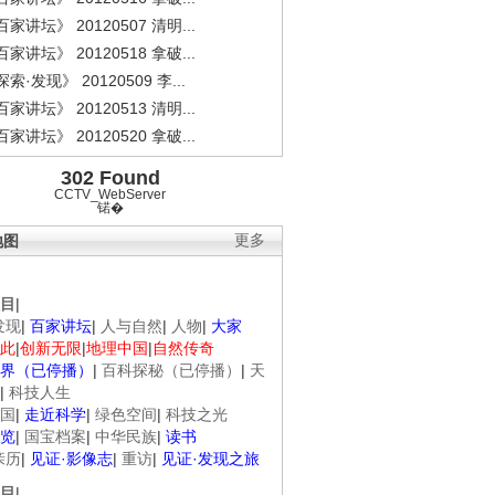
家讲坛》 20120507 清明...
家讲坛》 20120518 拿破...
索·发现》 20120509 李...
家讲坛》 20120513 清明...
家讲坛》 20120520 拿破...
302 Found
CCTV_WebServer
锘�
地图
更多
目
|
发现
|
百家讲坛
|
人与自然
|
人物
|
大家
此
|
创新无限
|
地理中国
|
自然传奇
界（已停播）
|
百科探秘（已停播）
|
天
|
科技人生
国
|
走近科学
|
绿色空间
|
科技之光
览
|
国宝档案
|
中华民族
|
读书
亲历
|
见证·影像志
|
重访
|
见证·发现之旅
目
|