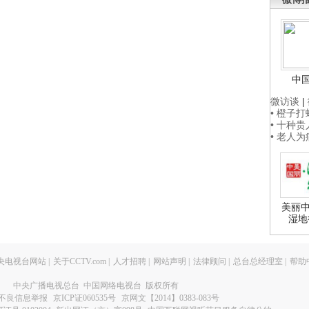
中
微访谈
|
• 橙子
• 十种
• 老人
美丽中
湿地
央电视台网站
|
关于CCTV.com
|
人才招聘
|
网站声明
|
法律顾问
|
总台总经理室
|
帮助
中央广播电视总台 中国网络电视台 版权所有
不良信息举报
京ICP证060535号
京网文【2014】0383-083号