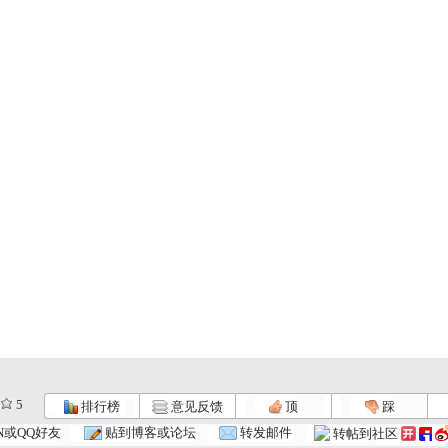
5
排行榜
意见反馈
顶
踩
N或QQ好友
贴到博客或论坛
转发邮件
转帖到社区