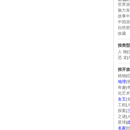
世界游
魅力发
故事中
中国游
自然密
收藏
按类型
人 物
|
恐 龙
|
按开放
植物
|
地理
|
奇趣
|
化艺术
女王
|
工程
|
探案
|
之谜
|
星球
|
名家
|