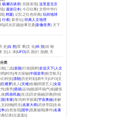
|
杨澜访谈录
|
丝路发现
|
这里是北京
现
|
漫游日本
|
今日往事
|
文明中华行
国
|
档案
|
记忆之红色经典
|
玩转地球
|
行者
|
新杏坛
|
经典人文地理
码
|
武当百谜
|
故事甘肃
|
影像世界
|
天下
历 史
|
自 然
|
军 事
|
文 化
|
科 技
|
动 物
考 古
|
人 体
|
UFO
|
武 器
|
行 游
|
航 天
分类
臣相
|
二战
|
皇陵
|
行游
|
国粹
|
史说天下
|
人文
密档
|
时尚
|
考古探秘
|
中国皇帝
|
航空航天
|
奇幻科技
|
清朝
|
历史时刻
|
易中天
|
UFO
|
文
|
红楼梦
|
名人
|
灾难
|
收藏
|
明星艺人
|
女皇
女性
|
黄帝
|
慈禧
|
运动
|
能源环保
|
气候
|
建筑
人体
|
民俗民族
|
生活
|
历史揭秘
|
宗教
|
刑侦
三国
|
专家
|
海洋
|
科学探索
|
宇宙奥秘
|
未解
人文
|
动物
|
民生
|
名家大师
|
武侠寻踪
|
生命
战争
|
自然发现
|
国学
|
悬案秘闻
|
事件
|
名著
经典纪录
|
古迹遗址