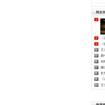
网友
1
《百
2
《探
3
王
4
易
5
动
6
穆
7
长
8
《读
9
王
10
微博