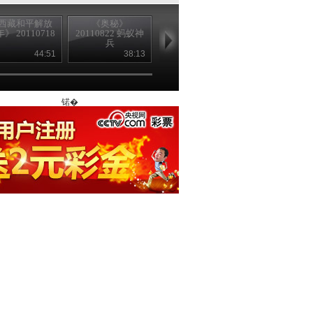
西藏和平解放
《奥秘》
《开学第一课》
2011《开学
年》 20110718
20110822 蚂蚁神
20110901 1/2
课》2011090
兵
2/2
44:51
38:13
51:43
38
锘�