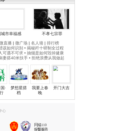
国城市幸福感
不孝七宗罪
微直播
|
微广场
|
名人墙
|
排行榜
打蜡该如何识别
• 揭秘歼十研制全过程
贵人可遇不可求
• 抽烟是如何毁掉健康
为病妻搭40米扶手
• 拒绝浪费从我做起
国·
梦想星搭
我要上春
开门大吉
行
档
晚
中心