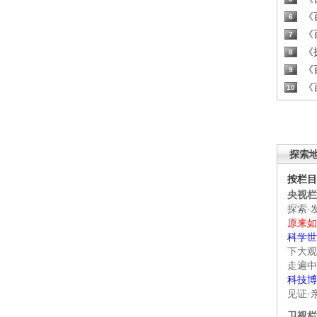
《百
6
《百
7
《探
8
《百
9
《百
10
探索
按栏目
央视栏
探索·
原来如
科学世
下大观
走遍中
科技博
见证·
卫视栏