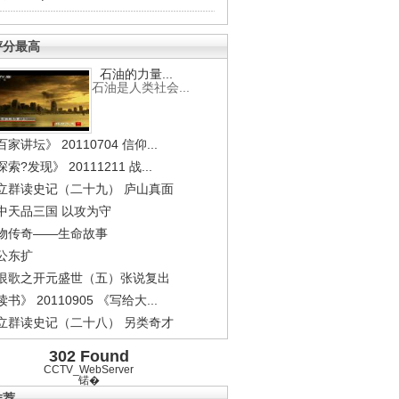
评分最高
石油的力量...
石油是人类社会...
家讲坛》 20110704 信仰...
索?发现》 20111211 战...
立群读史记（二十九） 庐山真面
中天品三国 以攻为守
物传奇——生命故事
公东扩
恨歌之开元盛世（五）张说复出
书》 20110905 《写给大...
立群读史记（二十八） 另类奇才
302 Found
CCTV_WebServer
锘�
推荐