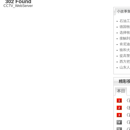
302 Found
CCTV_WebServer
小故事
石油工
德国牧
选择牧
接触到
肯尼迪
狼和犬
提高警
西方把
山东人
精彩
本日
《百
1
《探
2
《百
3
《百
4
《百
5