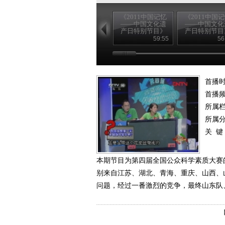
《2011中国记忆
《2011中国
——中国文化遗
——中国文化
产日特别节目》
产日特别节目
20110611 （一）
20110611 （
59:55
56
首播时
首播
所属
所属
关 键
本期节目为第四届全国公众科学素质大赛
别来自江苏、湖北、青海、重庆、山西、
问题，经过一番激烈的竞争，最终山东队