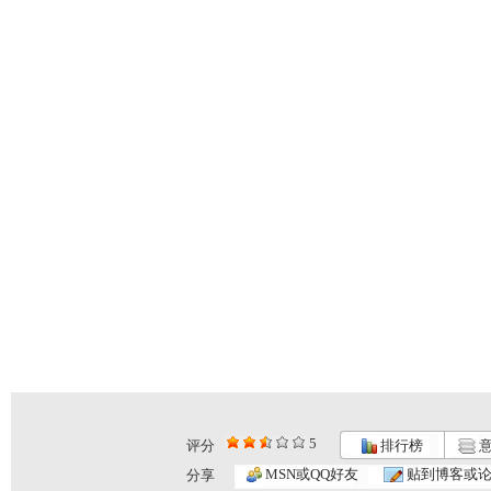
5
评分
排行榜
意
MSN或QQ好友
贴到博客或
分享