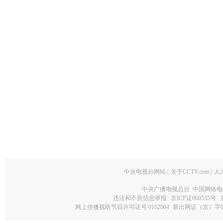
中央电视台网站
|
关于CCTV.com
|
人
中央广播电视总台 中国网络电
违法和不良信息举报
京ICP证060535号
网上传播视听节目许可证号 0102004
新出网证（京）字0