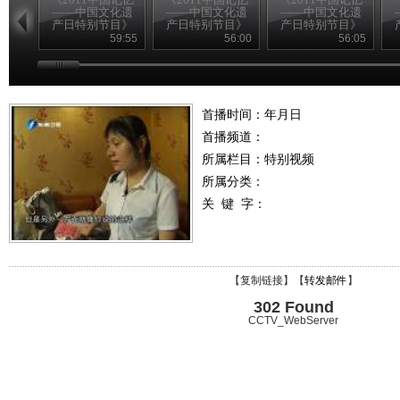
——中国文化遗
——中国文化遗
——中国文化遗
产日特别节目》
产日特别节目》
产日特别节目》
20110611 （一）
20110611 （二）
20110611 （三）
2
59:55
56:00
56:05
首播时间：年月日
首播频道：
所属栏目：
特别视频
所属分类：
关 键 字：
【
复制链接
】【
转发邮件
】
302 Found
CCTV_WebServer