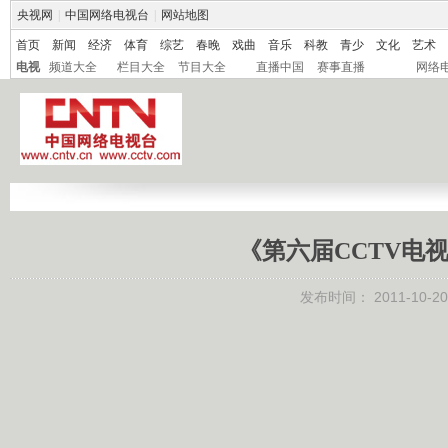
央视网
|
中国网络电视台
|
网站地图
首页
新闻
经济
体育
综艺
春晚
戏曲
音乐
科教
青少
文化
艺术
电视
频道大全
栏目大全
节目大全
直播中国
赛事直播
网络
《第六届CCTV电视节
发布时间：
2011-10-20