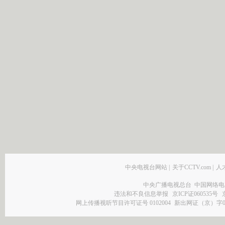
中央电视台网站
|
关于CCTV.com
|
人
中央广播电视总台 中国网络电
违法和不良信息举报
京ICP证060535号
网上传播视听节目许可证号 0102004
新出网证（京）字0