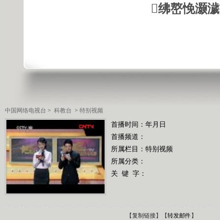
绋嶅悗灏
中国网络电视台
>
科教台
>
特别视频
首播时间：年月日
首播频道：
所属栏目：
特别视频
所属分类：
关 键 字：
【
复制链接
】【
转发邮件
】