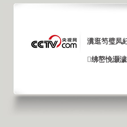
瀵逛笉璧凤
绋嶅悗灏